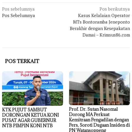
Navigasi
Pos sebelumnya
Pos berikutnya
Pos Sebelumnya
Kasus Kelalaian Operator
pos
MTs Bontoramba Jeneponto
Berakhir dengan Kesepakatan
Damai – Krimsus86.com
POS TERKAIT
Prof. Dr. Sutan Nasomal
KTK PUJUT SAMBUT
Dorong MA Perkuat
DORONGAN KETUA KONI
Kemitraan Pengadilan dengan
PUSAT AGAR GUBERNUR
Pers, Soroti Dugaan Insiden di
NTB PIMPIN KONI NTB
PN Watansoppeng