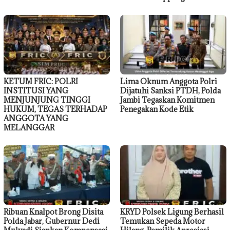
KETUM FRIC: POLRI
Lima Oknum Anggota Polri
INSTITUSI YANG
Dijatuhi Sanksi PTDH, Polda
MENJUNJUNG TINGGI
Jambi Tegaskan Komitmen
HUKUM, TEGAS TERHADAP
Penegakan Kode Etik
ANGGOTA YANG
MELANGGAR
Ribuan Knalpot Brong Disita
KRYD Polsek Ligung Berhasil
Polda Jabar, Gubernur Dedi
Temukan Sepeda Motor