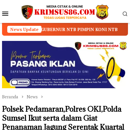
Loncat
ke
Menu
konten
Mobile
UBERNUR NTB PIMPIN KONI NTB
News Update
Prof. Dr. Sutan N
Beranda
News
Polsek Pedamaran,Polres OKI,Polda
Sumsel Ikut serta dalam Giat
Penanaman Jagung Serentak Kuartal