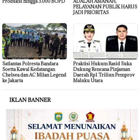
Produksi hingga 3.000 BOPD
ADALAH AMANAH,
PELAYANAN PUBLIK HARUS
JADI PRIORITAS
Satlantas Polresta Bandara
Praktisi Hukum Rasid Suka
Soetta Kawal Kedatangan
Dukung Rencana Pinjaman
Chelsea dan AC Milan Legend
Daerah Rp1 Triliun Pemprov
ke Jakarta
Maluku Utara
IKLAN BANNER