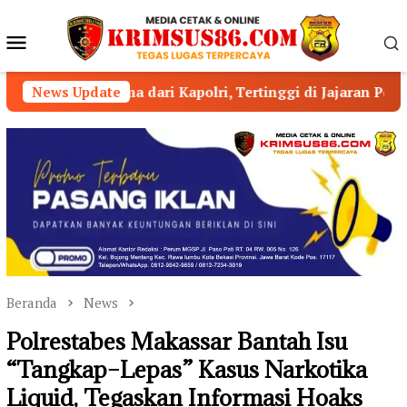
Loncat
ke
Menu
konten
Mobile
dari Kapolri, Tertinggi di Jajaran Polda NTB
News Update
Tumbuh
Beranda
News
Polrestabes Makassar Bantah Isu
“Tangkap–Lepas” Kasus Narkotika
Liquid, Tegaskan Informasi Hoaks