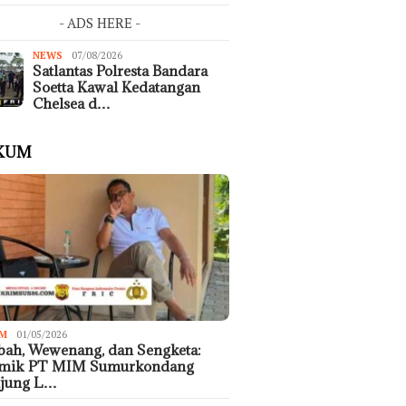
- ADS HERE -
NEWS
07/08/2026
Satlantas Polresta Bandara
Soetta Kawal Kedatangan
Chelsea d…
KUM
M
01/05/2026
ah, Wewenang, dan Sengketa:
emik PT MIM Sumurkondang
ujung L…