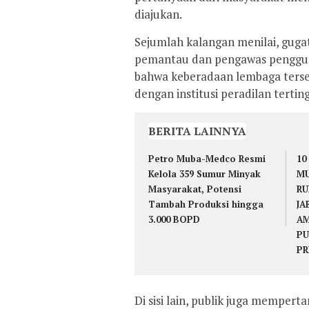
diajukan.
Sejumlah kalangan menilai, guga
pemantau dan pengawas penggu
bahwa keberadaan lembaga terse
dengan institusi peradilan terting
BERITA LAINNYA
Petro Muba-Medco Resmi
10
Kelola 359 Sumur Minyak
MU
Masyarakat, Potensi
RU
Tambah Produksi hingga
JA
3.000 BOPD
AM
PU
PR
Di sisi lain, publik juga mempe