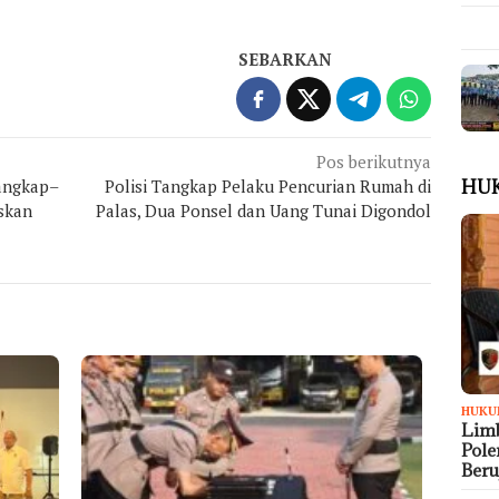
SEBARKAN
Pos berikutnya
Tangkap–
Polisi Tangkap Pelaku Pencurian Rumah di
HU
askan
Palas, Dua Ponsel dan Uang Tunai Digondol
HUKU
Limb
Pol
Ber