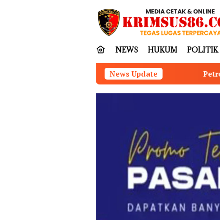
Loncat
tutup
ke
konten
NEWS
HUKUM
POLITIK
Petro Muba-Medco Resmi Kelola
News Update