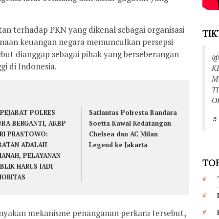
tan terhadap PKN yang dikenal sebagai organisasi
TIK
naan keuangan negara memunculkan persepsi
but dianggap sebagai pihak yang berseberangan
@
gi di Indonesia.
K
M
T
O
 PEJABAT POLRES
Satlantas Polresta Bandara
♬ 
BA BERGANTI, AKBP
Soetta Kawal Kedatangan
RI PRASTOWO:
Chelsea dan AC Milan
BATAN ADALAH
Legend ke Jakarta
ANAH, PELAYANAN
TOP
BLIK HARUS JADI
IORITAS
rtanyakan mekanisme penanganan perkara tersebut,