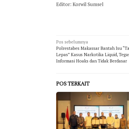
Editor: Korwil Sumsel
Navigasi
Pos sebelumnya
Polrestabes Makassar Bantah Isu “
pos
Lepas” Kasus Narkotika Liquid, Teg
Informasi Hoaks dan Tidak Berdasar
POS TERKAIT