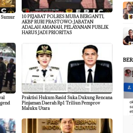
10 PEJABAT POLRES MUBA BERGANTI,
9 Sumur
AKBP RURI PRASTOWO: JABATAN
ADALAH AMANAH, PELAYANAN PUBLIK
HARUS JADI PRIORITAS
BER
wal
Praktisi Hukum Rasid Suka Dukung Rencana
egend
Pinjaman Daerah Rp1 Triliun Pemprov
Maluku Utara