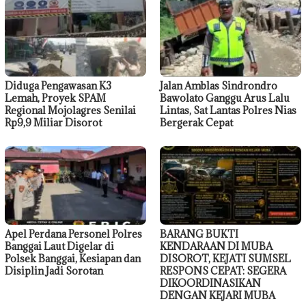
Diduga Pengawasan K3
Jalan Amblas Sindrondro
Lemah, Proyek SPAM
Bawolato Ganggu Arus Lalu
Regional Mojolagres Senilai
Lintas, Sat Lantas Polres Nias
Rp9,9 Miliar Disorot
Bergerak Cepat
Apel Perdana Personel Polres
BARANG BUKTI
Banggai Laut Digelar di
KENDARAAN DI MUBA
Polsek Banggai, Kesiapan dan
DISOROT, KEJATI SUMSEL
Disiplin Jadi Sorotan
RESPONS CEPAT: SEGERA
DIKOORDINASIKAN
DENGAN KEJARI MUBA