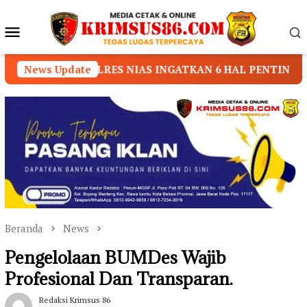
Loncat
ke
Menu
konten
Mobile
LRES NIAS INGATKAN 6 HAL PENTING SAAT BERKENDAR
News Update
Beranda
News
Pengelolaan BUMDes Wajib
Profesional Dan Transparan.
Redaksi Krimsus 86