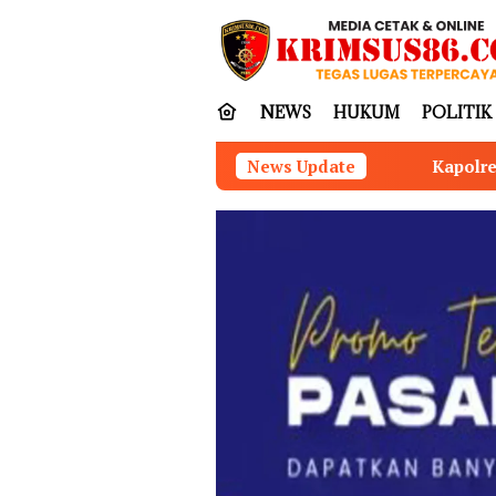
Loncat
tutup
ke
konten
NEWS
HUKUM
POLITIK
Kapolres Nias Perkuat Sinergitas B
News Update