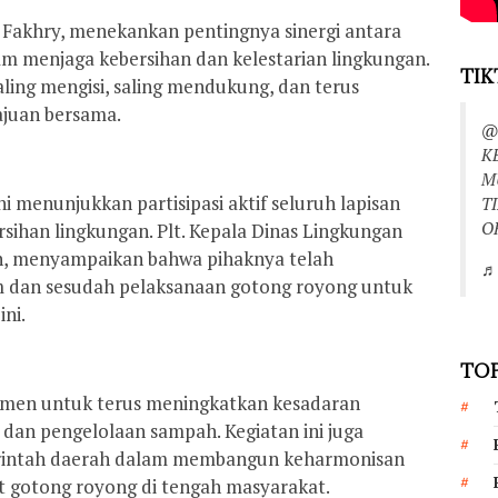
 Fakhry, menekankan pentingnya sinergi antara
m menjaga kebersihan dan kelestarian lingkungan.
TIK
ling mengisi, saling mendukung, dan terus
juan bersama.
@
K
M
i menunjukkan partisipasi aktif seluruh lapisan
T
O
ihan lingkungan. Plt. Kepala Dinas Lingkungan
, menyampaikan bahwa pihaknya telah
♬ 
 dan sesudah pelaksanaan gotong royong untuk
ni.
TOP
men untuk terus meningkatkan kesadaran
dan pengelolaan sampah. Kegiatan ini juga
erintah daerah dalam membangun keharmonisan
 gotong royong di tengah masyarakat.