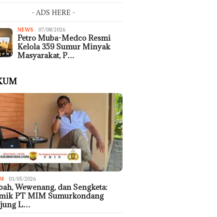
- ADS HERE -
NEWS
07/08/2026
Petro Muba-Medco Resmi
Kelola 359 Sumur Minyak
Masyarakat, P…
KUM
M
01/05/2026
ah, Wewenang, dan Sengketa:
emik PT MIM Sumurkondang
ujung L…