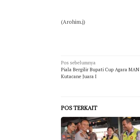
(Arohim.j)
Navigasi
Pos sebelumnya
Piala Bergilir Bupati Cup Agara MAN 
pos
Kutacane Juara I
POS TERKAIT