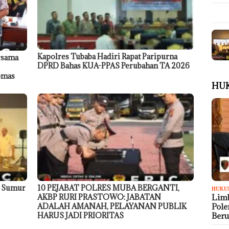
Kapolres Tubaba Hadiri Rapat Paripurna
rsama
DPRD Bahas KUA-PPAS Perubahan TA 2026
ibmas
HU
9 Sumur
10 PEJABAT POLRES MUBA BERGANTI,
HUKU
AKBP RURI PRASTOWO: JABATAN
Limb
ADALAH AMANAH, PELAYANAN PUBLIK
Pol
HARUS JADI PRIORITAS
Ber