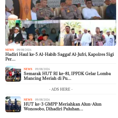
NEWS
09/08/2026
Hadiri Haul ke-5 Al-Habib Saggaf Al-Jufri, Kapolres Sigi
Per…
NEWS
09/08/2026
Semarak HUT RI ke-81, IPPDK Gelar Lomba
Mancing Meriah di Pu…
- ADS HERE -
NEWS
09/08/2026
HUT ke-3 GMPP Meriahkan Alun-Alun
Wonosobo, Dihadiri Puluhan…