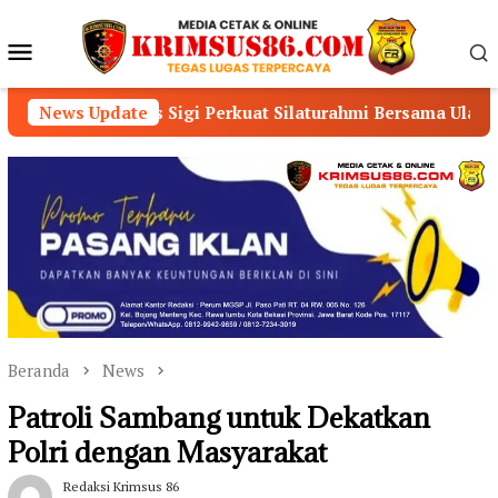
Loncat
ke
Menu
konten
Mobile
lres Sigi Perkuat Silaturahmi Bersama Ulama dan Masyarakat
News Update
Beranda
News
Patroli Sambang untuk Dekatkan
Polri dengan Masyarakat
Redaksi Krimsus 86