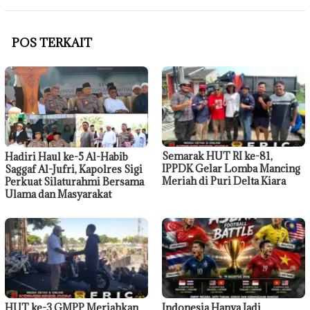
POS TERKAIT
Semarak HUT RI ke-81,
Hadiri Haul ke-5 Al-Habib
IPPDK Gelar Lomba Mancing
Saggaf Al-Jufri, Kapolres Sigi
Meriah di Puri Delta Kiara
Perkuat Silaturahmi Bersama
Ulama dan Masyarakat
HUT ke-3 GMPP Meriahkan
Indonesia Hanya Jadi