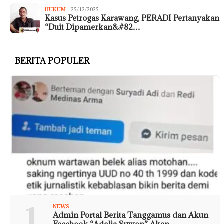
HUKUM
25/12/2025
Kasus Petrogas Karawang, PERADI Pertanyakan
“Duit Dipamerkan&#82…
BERITA POPULER
1
NEWS
Admin Portal Berita Tanggamus dan Akun
Facebook “Adelia Suwon” Akan …