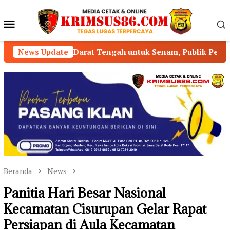
Loncat
ke
Menu
konten
Mobile
do Darat Tengah untuk Senam, Publik Pertanyakan Pengaw
News Update
Beranda
News
Panitia Hari Besar Nasional
Kecamatan Cisurupan Gelar Rapat
Persiapan di Aula Kecamatan