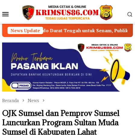
Loncat
ke
Menu
konten
Mobile
do Darat Tengah untuk Senam, Publik Pertanyakan Pengaw
News Update
Beranda
News
OJK Sumsel dan Pemprov Sumsel
Luncurkan Program Sultan Muda
Sumsel di Kabupaten Lahat