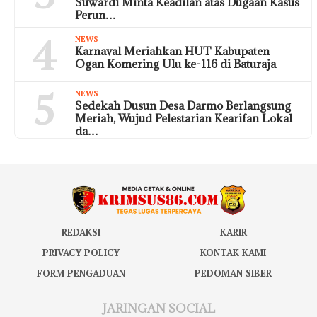
Suwardi Minta Keadilan atas Dugaan Kasus
Perun…
4
NEWS
Karnaval Meriahkan HUT Kabupaten
Ogan Komering Ulu ke-116 di Baturaja
5
NEWS
Sedekah Dusun Desa Darmo Berlangsung
Meriah, Wujud Pelestarian Kearifan Lokal
da…
REDAKSI
KARIR
PRIVACY POLICY
KONTAK KAMI
FORM PENGADUAN
PEDOMAN SIBER
JARINGAN SOCIAL