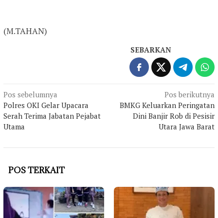
(M.TAHAN)
SEBARKAN
Navigasi
Pos sebelumnya
Pos berikutnya
Polres OKI Gelar Upacara
BMKG Keluarkan Peringatan
pos
Serah Terima Jabatan Pejabat
Dini Banjir Rob di Pesisir
Utama
Utara Jawa Barat
POS TERKAIT