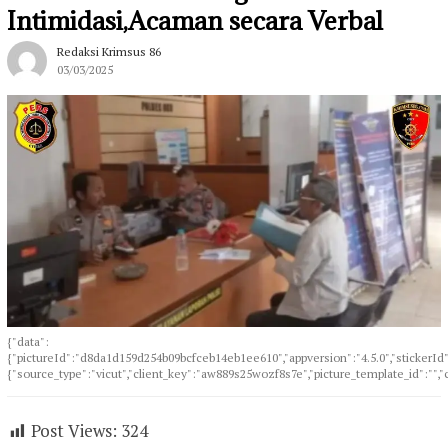
Intimidasi,Acaman secara Verbal
Redaksi Krimsus 86
03/03/2025
{"data":
{"pictureId":"d8da1d159d254b09bcfceb14eb1ee610","appversion":"4.5.0","stickerId":""
{"source_type":"vicut","client_key":"aw889s25wozf8s7e","picture_template_id":"","
Post Views:
324