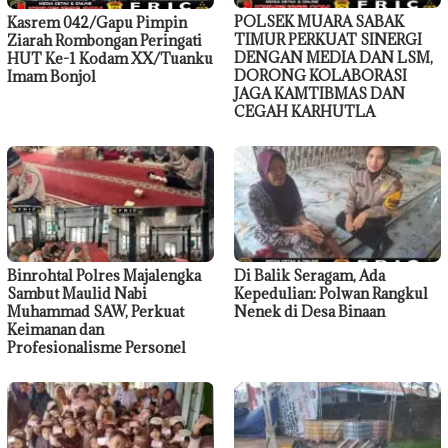
POLSEK MUARA SABAK
Kasrem 042/Gapu Pimpin
TIMUR PERKUAT SINERGI
Ziarah Rombongan Peringati
DENGAN MEDIA DAN LSM,
HUT Ke-1 Kodam XX/Tuanku
DORONG KOLABORASI
Imam Bonjol
JAGA KAMTIBMAS DAN
CEGAH KARHUTLA
Binrohtal Polres Majalengka
Di Balik Seragam, Ada
Sambut Maulid Nabi
Kepedulian: Polwan Rangkul
Muhammad SAW, Perkuat
Nenek di Desa Binaan
Keimanan dan
Profesionalisme Personel