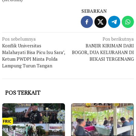
SEBARKAN
Navigasi
Pos sebelumnya
Pos berikutnya
Konflik Universitas
BANJIR KIRIMAN DARI
pos
Malahayati Bisa Picu Isu Sara’,
BOGOR, DUA KELURAHAN DI
Ketum PWDPI Minta Polda
BEKASI TERGENANG
Lampung Turun Tangan
POS TERKAIT