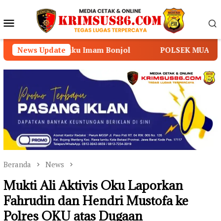
Loncat
ke
Menu
konten
Mobile
 Bonjol
News Update
POLSEK MUARA SABAK TIMUR PERKUAT S
Beranda
News
Mukti Ali Aktivis Oku Laporkan
Fahrudin dan Hendri Mustofa ke
Polres OKU atas Dugaan