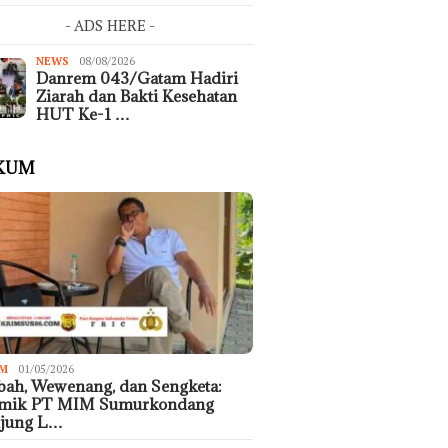
- ADS HERE -
NEWS
08/08/2026
Danrem 043/Gatam Hadiri
Ziarah dan Bakti Kesehatan
HUT Ke-1 …
KUM
M
01/05/2026
ah, Wewenang, dan Sengketa:
emik PT MIM Sumurkondang
ujung L…