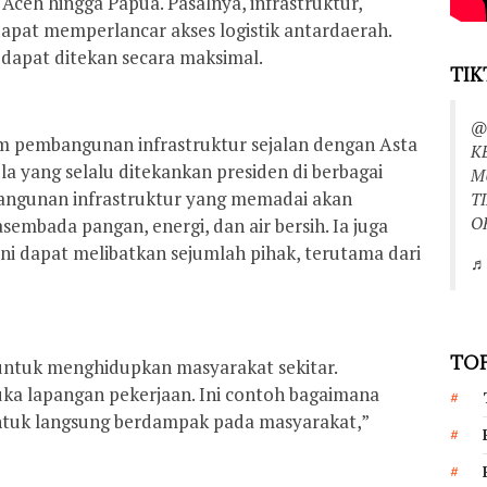
 Aceh hingga Papua. Pasalnya, infrastruktur,
apat memperlancar akses logistik antardaerah.
 dapat ditekan secara maksimal.
TIK
@
 pembangunan infrastruktur sejalan dengan Asta
K
la yang selalu ditekankan presiden di berbagai
M
angunan infrastruktur yang memadai akan
T
O
embada pangan, energi, dan air bersih. Ia juga
ni dapat melibatkan sejumlah pihak, terutama dari
♬ 
TOP
k untuk menghidupkan masyarakat sekitar.
 lapangan pekerjaan. Ini contoh bagaimana
r untuk langsung berdampak pada masyarakat,”