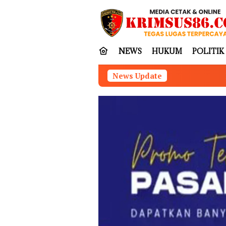
Loncat
tutup
ke
konten
NEWS
HUKUM
POLITIK
News Update
Diduga Gunakan Ruang dan 