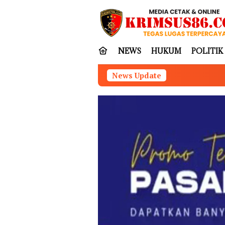
Loncat
tutup
ke
konten
NEWS
HUKUM
POLITIK
News Update
Munir Tegas: Water M