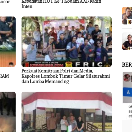
Kesehatan HUT Ke-1 Kodam XXI/Radin
Bocor
Inten
BER
Perkuat Kemitraan Polri dan Media,
GRAM
Kapolres Lombok Timur Gelar Silaturahmi
dan Lomba Memancing