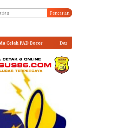
tutup
Pencarian
Danrem 043/Gatam Hadiri Ziarah dan Bakti Kesehatan HUT