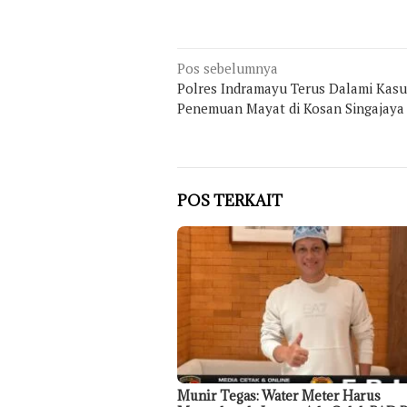
Navigasi
Pos sebelumnya
Polres Indramayu Terus Dalami Kasu
pos
Penemuan Mayat di Kosan Singajaya
POS TERKAIT
Munir Tegas: Water Meter Harus