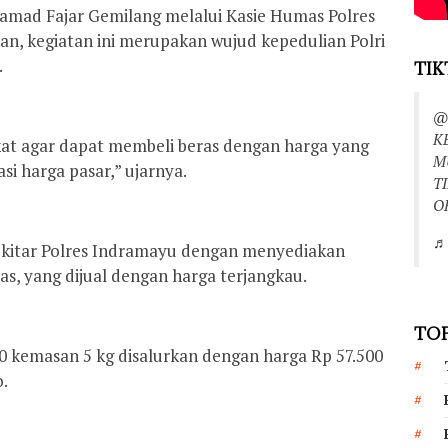
mad Fajar Gemilang melalui Kasie Humas Polres
, kegiatan ini merupakan wujud kepedulian Polri
.
TIK
@
K
t agar dapat membeli beras dengan harga yang
M
asi harga pasar,” ujarnya.
T
O
♬ 
sekitar Polres Indramayu dengan menyediakan
s, yang dijual dengan harga terjangkau.
TOP
00 kemasan 5 kg disalurkan dengan harga Rp 57.500
.