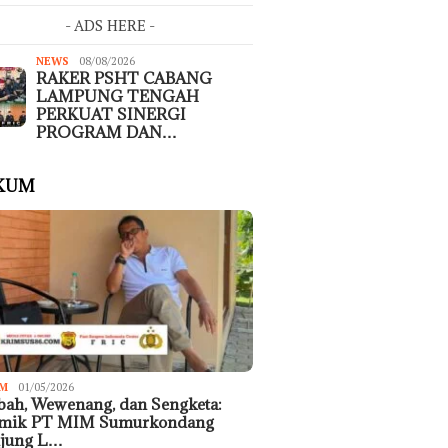
- ADS HERE -
NEWS
08/08/2026
RAKER PSHT CABANG
LAMPUNG TENGAH
PERKUAT SINERGI
PROGRAM DAN…
KUM
M
01/05/2026
ah, Wewenang, dan Sengketa:
emik PT MIM Sumurkondang
ujung L…