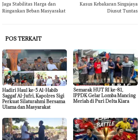
Jaga Stabilitas Harga dan
Kasus Kebakaran Singajaya
Ringankan Beban Masyarakat
Diusut Tuntas
POS TERKAIT
Semarak HUT RI ke-81,
Hadiri Haul ke-5 Al-Habib
IPPDK Gelar Lomba Mancing
Saggaf Al-Jufri, Kapolres Sigi
Meriah di Puri Delta Kiara
Perkuat Silaturahmi Bersama
Ulama dan Masyarakat