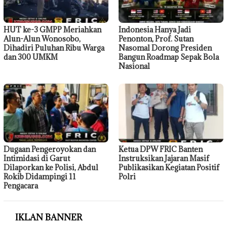
HUT ke-3 GMPP Meriahkan
Indonesia Hanya Jadi
Alun-Alun Wonosobo,
Penonton, Prof. Sutan
Dihadiri Puluhan Ribu Warga
Nasomal Dorong Presiden
dan 300 UMKM
Bangun Roadmap Sepak Bola
Nasional
Dugaan Pengeroyokan dan
Ketua DPW FRIC Banten
Intimidasi di Garut
Instruksikan Jajaran Masif
Dilaporkan ke Polisi, Abdul
Publikasikan Kegiatan Positif
Rokib Didampingi 11
Polri
Pengacara
IKLAN BANNER