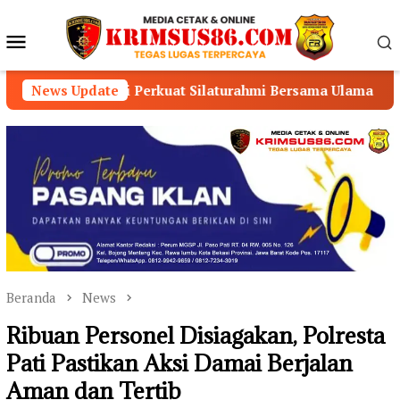
Loncat
ke
Menu
konten
Mobile
s Sigi Perkuat Silaturahmi Bersama Ulama dan Masyarakat
News Update
Beranda
News
Ribuan Personel Disiagakan, Polresta
Pati Pastikan Aksi Damai Berjalan
Aman dan Tertib