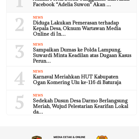
1
Facebook “Adelia Suwon” Akan …
2
NEWS
Diduga Lakukan Pemerasan terhadap
Kepala Desa, Oknum Wartawan Media
Online di In…
3
NEWS
Sampaikan Dumas ke Polda Lampung,
Suwardi Minta Keadilan atas Dugaan Kasus
Perun…
4
NEWS
Karnaval Meriahkan HUT Kabupaten
Ogan Komering Ulu ke-116 di Baturaja
5
NEWS
Sedekah Dusun Desa Darmo Berlangsung
Meriah, Wujud Pelestarian Kearifan Lokal
da…