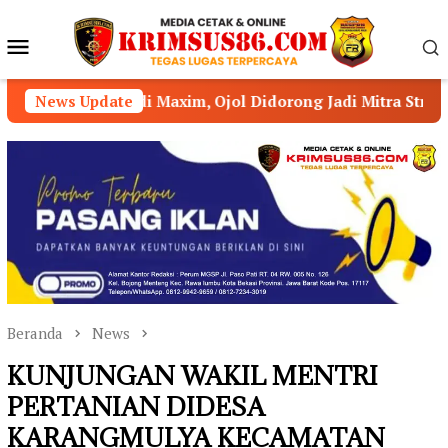
Loncat
ke
Menu
konten
Mobile
xim, Ojol Didorong Jadi Mitra Strategis Kamtibmas
News Update
Beranda
News
KUNJUNGAN WAKIL MENTRI
PERTANIAN DIDESA
KARANGMULYA KECAMATAN