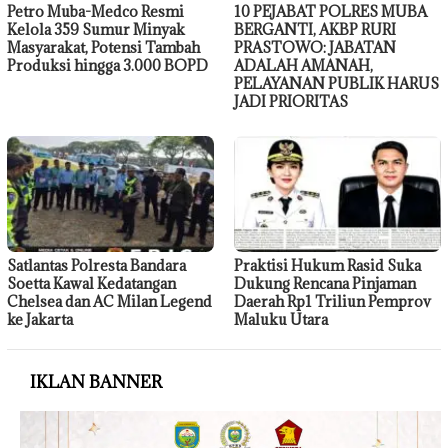
Petro Muba-Medco Resmi
10 PEJABAT POLRES MUBA
Kelola 359 Sumur Minyak
BERGANTI, AKBP RURI
Masyarakat, Potensi Tambah
PRASTOWO: JABATAN
Produksi hingga 3.000 BOPD
ADALAH AMANAH,
PELAYANAN PUBLIK HARUS
JADI PRIORITAS
Satlantas Polresta Bandara
Praktisi Hukum Rasid Suka
Soetta Kawal Kedatangan
Dukung Rencana Pinjaman
Chelsea dan AC Milan Legend
Daerah Rp1 Triliun Pemprov
ke Jakarta
Maluku Utara
IKLAN BANNER