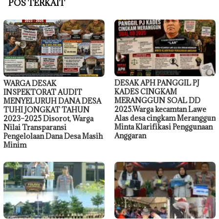
POS TERKAIT
DESAK APH PANGGIL PJ
WARGA DESAK
KADES CINGKAM
INSPEKTORAT AUDIT
MERANGGUN SOAL DD
MENYELURUH DANA DESA
2025.Warga kecamtan Lawe
TUHI JONGKAT TAHUN
Alas desa cingkam Meranggun
2023–2025 Disorot, Warga
Minta Klarifikasi Penggunaan
Nilai Transparansi
Anggaran
Pengelolaan Dana Desa Masih
Minim