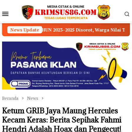
Loncat
ke
Menu
konten
Mobile
 Disorot, Warga Nilai Transparansi Pengelolaan Dana
News Update
Beranda
News
Ketum GRIB Jaya Maung Hercules
Kecam Keras: Berita Sepihak Fahmi
Hendri Adalah Hoax dan Pengecut!