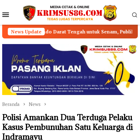
Loncat
ke
Menu
konten
Mobile
ndo Darat Tengah untuk Senam, Publik Pertanyakan Pengaw
News Update
Beranda
News
Polisi Amankan Dua Terduga Pelaku
Kasus Pembunuhan Satu Keluarga di
Indramayu