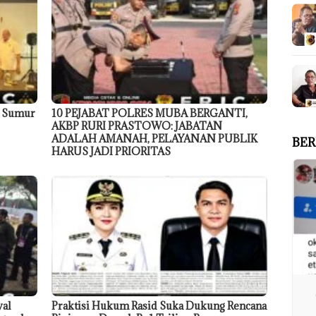
9 Sumur
10 PEJABAT POLRES MUBA BERGANTI,
AKBP RURI PRASTOWO: JABATAN
ADALAH AMANAH, PELAYANAN PUBLIK
BER
HARUS JADI PRIORITAS
wal
Praktisi Hukum Rasid Suka Dukung Rencana