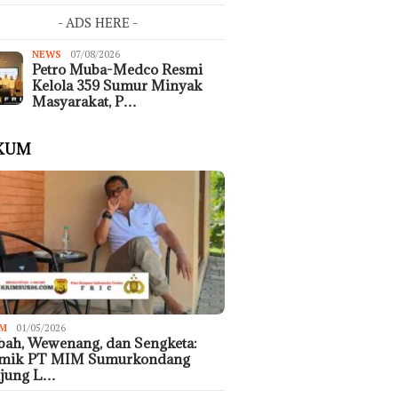
- ADS HERE -
NEWS
07/08/2026
Petro Muba-Medco Resmi
Kelola 359 Sumur Minyak
Masyarakat, P…
KUM
M
01/05/2026
ah, Wewenang, dan Sengketa:
emik PT MIM Sumurkondang
ujung L…