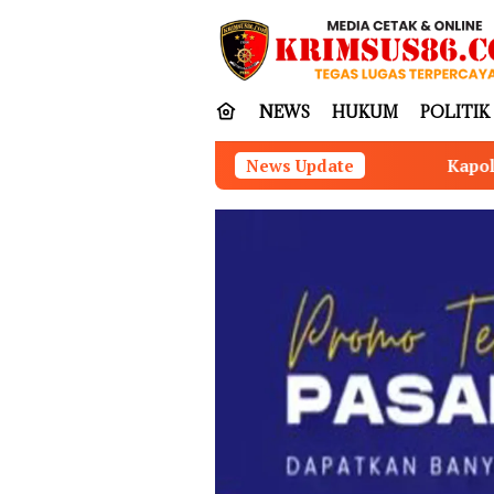
Loncat
tutup
ke
konten
NEWS
HUKUM
POLITIK
Kapolres Nias Perkuat Sinergita
News Update