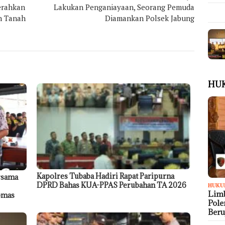
erahkan
Lakukan Penganiayaan, Seorang Pemuda
n Tanah
Diamankan Polsek Jabung
HU
Kapolres Tubaba Hadiri Rapat Paripurna
rsama
DPRD Bahas KUA-PPAS Perubahan TA 2026
HUKU
Limb
ibmas
Pol
Ber