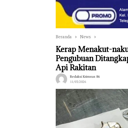
Beranda
News
Kerap Menakut-nakut
Pengubuan Ditangkap 
Api Rakitan
Redaksi Krimsus 86
11/03/2026