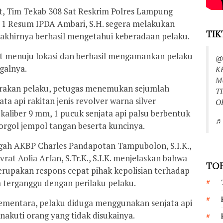
t, Tim Tekab 308 Sat Reskrim Polres Lampung
t 1 Resum IPDA Ambari, S.H. segera melakukan
TIK
 akhirnya berhasil mengetahui keberadaan pelaku.
t menuju lokasi dan berhasil mengamankan pelaku
@
galnya.
K
M
ntrakan pelaku, petugas menemukan sejumlah
T
ta api rakitan jenis revolver warna silver
O
 kaliber 9 mm, 1 pucuk senjata api palsu berbentuk
♬ 
borgol jempol tangan beserta kuncinya.
ah AKBP Charles Pandapotan Tampubolon, S.I.K.,
rat Aolia Arfan, S.Tr.K., S.I.K. menjelaskan bahwa
TOP
rupakan respons cepat pihak kepolisian terhadap
 terganggu dengan perilaku pelaku.
sementara, pelaku diduga menggunakan senjata api
nakuti orang yang tidak disukainya.