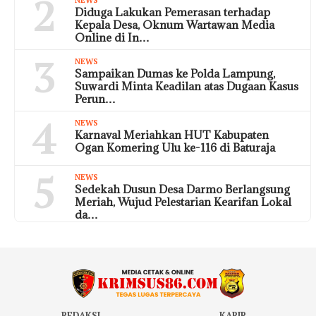
2
NEWS
Diduga Lakukan Pemerasan terhadap
Kepala Desa, Oknum Wartawan Media
Online di In…
3
NEWS
Sampaikan Dumas ke Polda Lampung,
Suwardi Minta Keadilan atas Dugaan Kasus
Perun…
4
NEWS
Karnaval Meriahkan HUT Kabupaten
Ogan Komering Ulu ke-116 di Baturaja
5
NEWS
Sedekah Dusun Desa Darmo Berlangsung
Meriah, Wujud Pelestarian Kearifan Lokal
da…
REDAKSI
KARIR