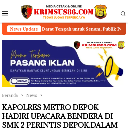
Loncat
ke
Menu
konten
Mobile
arat Tengah untuk Senam, Publik Pertanyakan Pengawasan
News Update
Beranda
News
KAPOLRES METRO DEPOK
HADIRI UPACARA BENDERA DI
SMK 2 PERINTIS DEPOK,DALAM