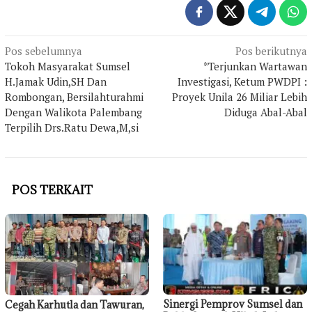
Navigasi
Pos sebelumnya
Pos berikutnya
Tokoh Masyarakat Sumsel
*Terjunkan Wartawan
pos
H.Jamak Udin,SH Dan
Investigasi, Ketum PWDPI :
Rombongan, Bersilahturahmi
Proyek Unila 26 Miliar Lebih
Dengan Walikota Palembang
Diduga Abal-Abal
Terpilih Drs.Ratu Dewa,M,si
POS TERKAIT
Sinergi Pemprov Sumsel dan
Cegah Karhutla dan Tawuran,