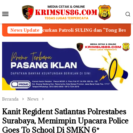
Loncat
ke
Menu
konten
Mobile
curkan Patroli SULING dan “Tong Besi”
News Update
Sinergi Pe
Beranda
News
Kanit Regident Satlantas Polrestabes
Surabaya, Memimpin Upacara Police
Goes To School Di SMKN 6*