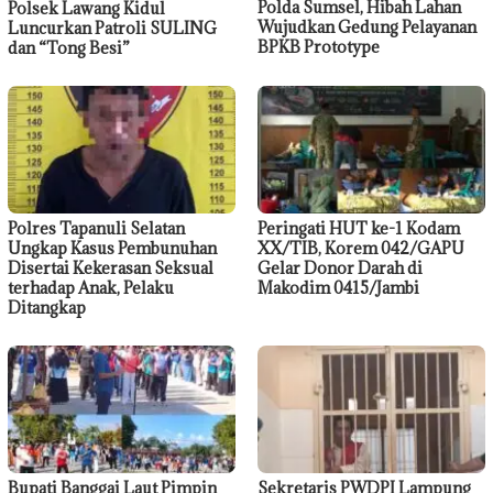
Polda Sumsel, Hibah Lahan
Polsek Lawang Kidul
Wujudkan Gedung Pelayanan
Luncurkan Patroli SULING
BPKB Prototype
dan “Tong Besi”
Polres Tapanuli Selatan
Peringati HUT ke-1 Kodam
Ungkap Kasus Pembunuhan
XX/TIB, Korem 042/GAPU
Disertai Kekerasan Seksual
Gelar Donor Darah di
terhadap Anak, Pelaku
Makodim 0415/Jambi
Ditangkap
Bupati Banggai Laut Pimpin
Sekretaris PWDPI Lampung