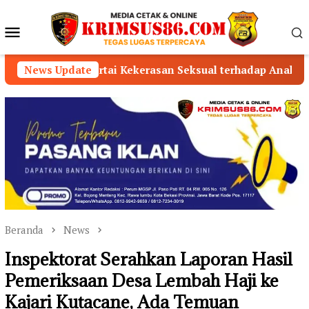
Loncat
ke
Menu
konten
Mobile
sertai Kekerasan Seksual terhadap Anak, Pelaku Ditangka
News Update
Beranda
News
Inspektorat Serahkan Laporan Hasil
Pemeriksaan Desa Lembah Haji ke
Kajari Kutacane, Ada Temuan