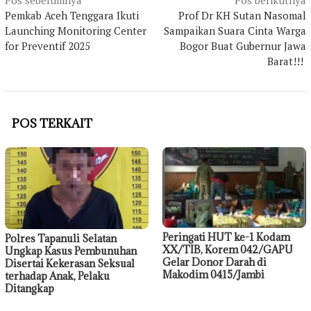
Navigasi
Pos sebelumnya
Pos berikutnya
Pemkab Aceh Tenggara Ikuti
Prof Dr KH Sutan Nasomal
pos
Launching Monitoring Center
Sampaikan Suara Cinta Warga
for Preventif 2025
Bogor Buat Gubernur Jawa
Barat!!!
POS TERKAIT
Peringati HUT ke-1 Kodam
Polres Tapanuli Selatan
XX/TIB, Korem 042/GAPU
Ungkap Kasus Pembunuhan
Gelar Donor Darah di
Disertai Kekerasan Seksual
Makodim 0415/Jambi
terhadap Anak, Pelaku
Ditangkap