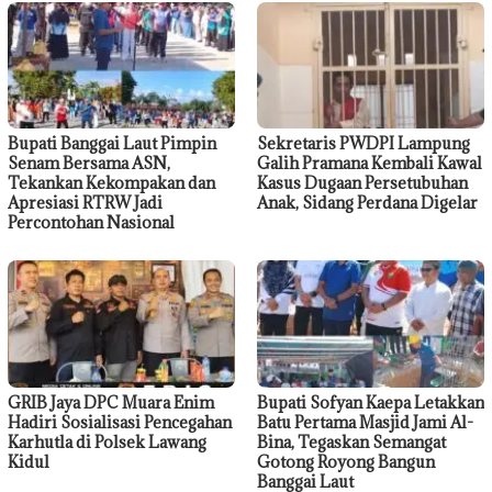
Bupati Banggai Laut Pimpin
Sekretaris PWDPI Lampung
Senam Bersama ASN,
Galih Pramana Kembali Kawal
Tekankan Kekompakan dan
Kasus Dugaan Persetubuhan
Apresiasi RTRW Jadi
Anak, Sidang Perdana Digelar
Percontohan Nasional
GRIB Jaya DPC Muara Enim
Bupati Sofyan Kaepa Letakkan
Hadiri Sosialisasi Pencegahan
Batu Pertama Masjid Jami Al-
Karhutla di Polsek Lawang
Bina, Tegaskan Semangat
Kidul
Gotong Royong Bangun
Banggai Laut