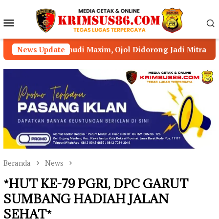
Loncat
ke
Menu
konten
Mobile
di Maxim, Ojol Didorong Jadi Mitra Strategis Kamtibmas
News Update
Beranda
News
*HUT KE-79 PGRI, DPC GARUT
SUMBANG HADIAH JALAN
SEHAT*