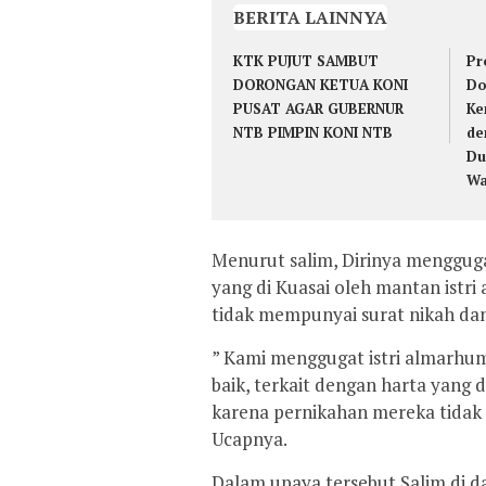
BERITA LAINNYA
KTK PUJUT SAMBUT
Pr
DORONGAN KETUA KONI
Do
PUSAT AGAR GUBERNUR
Ke
NTB PIMPIN KONI NTB
de
Du
Wa
Menurut salim, Dirinya mengguga
yang di Kuasai oleh mantan istr
tidak mempunyai surat nikah da
” Kami menggugat istri almarhum
baik, terkait dengan harta yang 
karena pernikahan mereka tidak 
Ucapnya.
Dalam upaya tersebut Salim di d