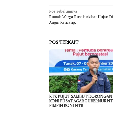
Navigasi
Pos sebelumnya
Rumah Warga Rusak Akibat Hujan Di
pos
Angin Kencang.
POS TERKAIT
KTK PUJUT SAMBUT DORONGAN
KONI PUSAT AGAR GUBERNUR N
PIMPIN KONI NTB