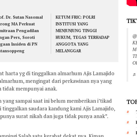
of. Dr. Sutan Nasomal
KETUM FRIC: POLRI
TIK
rong MA Perkuat
INSTITUSI YANG
mitraan Pengadilan
MENJUNJUNG TINGGI
@
ngan Pers, Soroti
HUKUM, TEGAS TERHADAP
K
gaan Insiden di PN
ANGGOTA YANG
M
tansoppeng
MELANGGAR
T
O
t harta yg di tinggalkan almarhum Ajis Lamajido
♬ 
i almarhum, mengingat dari perkawinan nya yang
n tidak mempunyai anak.
 yang sampai saat ini belum memberikan i’tikad
TOP
di tinggalkan saudara kandung kami Ajis Lamajido,
punya surat nikah dan juga tidak punya anak”.
ampingi Salah satu kerabat dekat nya, Kiman