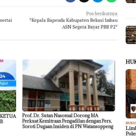
Pos berikutnya
sertai
*Kepala Bapenda Kabupaten Bekasi Imbau
ASN Segera Bayar PBB P2*
HU
Prof. Dr. Sutan Nasomal Dorong MA
 KETUA
Perkuat Kemitraan Pengadilan dengan Pers,
TB
HUKU
Soroti Dugaan Insiden di PN Watansoppeng
Limb
Pol