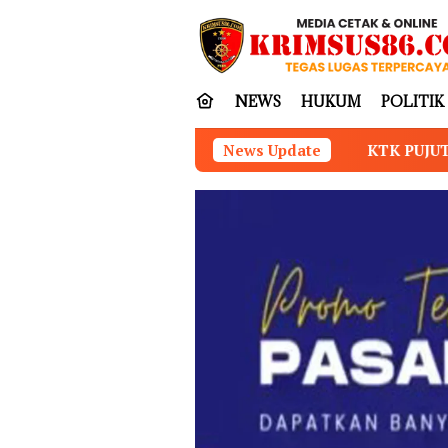
Loncat
tutup
ke
konten
NEWS
HUKUM
POLITIK
KTK PUJUT SAMBUT DORONGAN KE
News Update