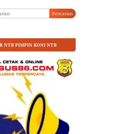
tutup
Pencarian
B
Prof. Dr. Sutan Nasomal Dorong MA Perkuat Kemit