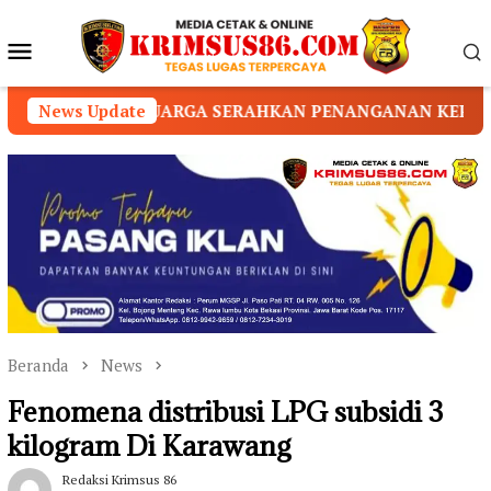
Loncat
ke
Menu
konten
Mobile
ERAHKAN PENANGANAN KEPADA PIHAK YAYASAN
News Update
LU
Beranda
News
Fenomena distribusi LPG subsidi 3
kilogram Di Karawang
Redaksi Krimsus 86