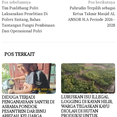
Navigasi
Pos sebelumnya
Pos berikutnya
Tim Puslitbang Polri
Pahrudin Terpilih sebagai
pos
Laksanakan Penelitian Di
Ketua Takmir Masjid AL
Polres Sintang, Bahas
ANSOR H.A Periode 2026–
Tantangan Fungsi Pembinaan
2028
Dan Operasional Polri
POS TERKAIT
LURUSKAN ISU ILLEGAL
DIDUGA TERJADI
LOGGING DI KAYAN HILIR,
PENGANIAYAAN SANTRI DI
WARGA TEGASKAN KAYU
ASRAMA PONDOK
DIOLAH DI HUTAN
PESANTREN DAR IBNU
PRODUKSI UNTUK
ARRIZAH, KELUARGA