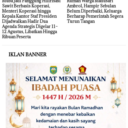
Muba Jadi Panggung Hilirisasi
Rumah Warga Madusari
Sawit Berbasis Koperasi,
Ambrol, Hampir Sebulan
Menteri Koperasi hingga
Belum Diperbaiki, Keluarga
Kepala Kantor Staf Presiden
Berharap Pemerintah Segera
Dijadwalkan Hadir Dua
Turun Tangan
Agenda Strategis Digelar 11–
12 Agustus, Libatkan Hingga
Ribuan Peserta
IKLAN BANNER