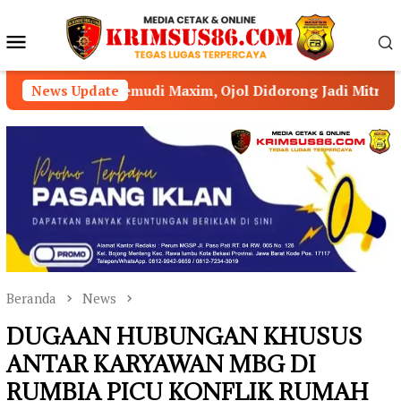
Loncat
ke
Menu
konten
Mobile
emudi Maxim, Ojol Didorong Jadi Mitra Strategis Kamtibm
News Update
Beranda
News
DUGAAN HUBUNGAN KHUSUS
ANTAR KARYAWAN MBG DI
RUMBIA PICU KONFLIK RUMAH