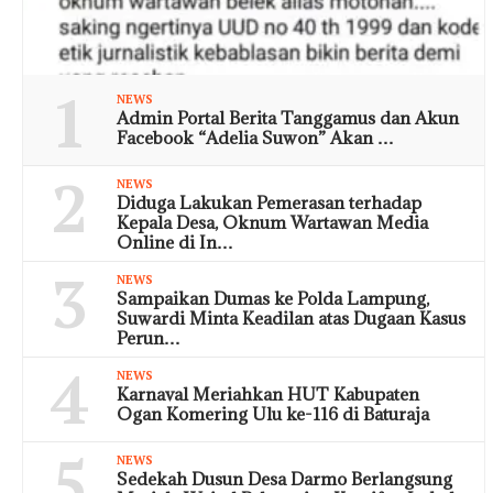
1
NEWS
Admin Portal Berita Tanggamus dan Akun
Facebook “Adelia Suwon” Akan …
2
NEWS
Diduga Lakukan Pemerasan terhadap
Kepala Desa, Oknum Wartawan Media
Online di In…
3
NEWS
Sampaikan Dumas ke Polda Lampung,
Suwardi Minta Keadilan atas Dugaan Kasus
Perun…
4
NEWS
Karnaval Meriahkan HUT Kabupaten
Ogan Komering Ulu ke-116 di Baturaja
5
NEWS
Sedekah Dusun Desa Darmo Berlangsung