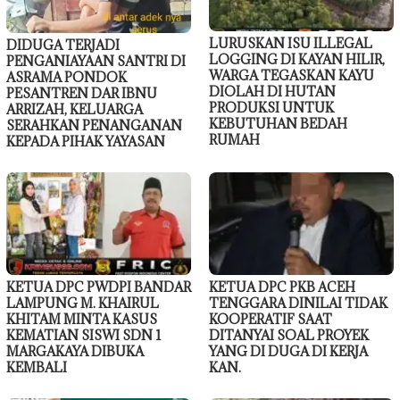
LURUSKAN ISU ILLEGAL
DIDUGA TERJADI
LOGGING DI KAYAN HILIR,
PENGANIAYAAN SANTRI DI
WARGA TEGASKAN KAYU
ASRAMA PONDOK
DIOLAH DI HUTAN
PESANTREN DAR IBNU
PRODUKSI UNTUK
ARRIZAH, KELUARGA
KEBUTUHAN BEDAH
SERAHKAN PENANGANAN
RUMAH
KEPADA PIHAK YAYASAN
KETUA DPC PWDPI BANDAR
KETUA DPC PKB ACEH
LAMPUNG M. KHAIRUL
TENGGARA DINILAI TIDAK
KHITAM MINTA KASUS
KOOPERATIF SAAT
KEMATIAN SISWI SDN 1
DITANYAI SOAL PROYEK
MARGAKAYA DIBUKA
YANG DI DUGA DI KERJA
KEMBALI
KAN.