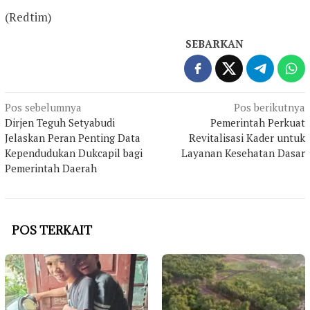
(Redtim)
SEBARKAN
Navigasi
Pos sebelumnya
Pos berikutnya
Dirjen Teguh Setyabudi
Pemerintah Perkuat
pos
Jelaskan Peran Penting Data
Revitalisasi Kader untuk
Kependudukan Dukcapil bagi
Layanan Kesehatan Dasar
Pemerintah Daerah
POS TERKAIT