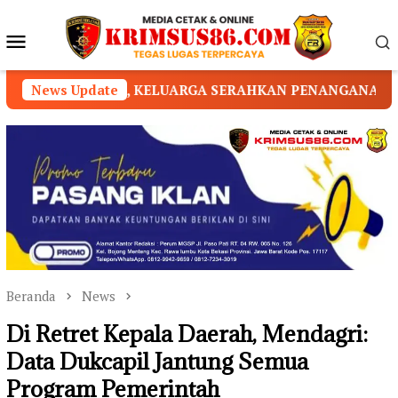
Loncat
ke
Menu
konten
Mobile
UARGA SERAHKAN PENANGANAN KEPADA PIHAK YAYASAN
News Update
Beranda
News
Di Retret Kepala Daerah, Mendagri:
Data Dukcapil Jantung Semua
Program Pemerintah