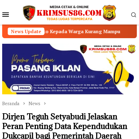
Loncat
ke
Menu
konten
Mobile
o Kepada Warga Kurang Mampu
News Update
Kepala SMKN 2 Baru A
Beranda
News
Dirjen Teguh Setyabudi Jelaskan
Peran Penting Data Kependudukan
Dukcapil bagi Pemerintah Daerah