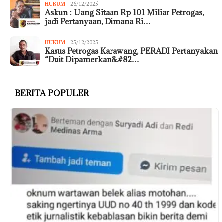
HUKUM
26/12/2025
Askun : Uang Sitaan Rp 101 Miliar Petrogas,
jadi Pertanyaan, Dimana Ri…
HUKUM
25/12/2025
Kasus Petrogas Karawang, PERADI Pertanyakan
“Duit Dipamerkan&#82…
BERITA POPULER