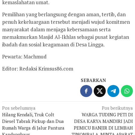
kemaslahatan umat.
Pemilihan yang berlangsung dengan aman, tertib, dan
penuh kekeluargaan tersebut menjadi wujud komitmen
masyarakat dalam menjaga kebersamaan serta
memakmurkan Masjid Al-Ikhlas sebagai pusat kegiatan
ibadah dan sosial keagamaan di Desa Lingga.
Pewarta: Machmud
Editor: Redaksi Krimsus86.com
SEBARKAN
Navigasi
Pos sebelumnya
Pos berikutnya
Hilang Kendali, Truk Colt
WARGA TUDING PETI DI
pos
Diesel Tabrak Pickup dan Dua
DESA KARYA MANDIRI JADI
Rumah Warga di Jalur Pantura
PEMICU BANJIR DI LEMBAH
Kandanghaur
TINOMBALA, MINTA APARAT