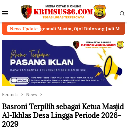
Loncat
ke
Menu
konten
Mobile
emudi Maxim, Ojol Didorong Jadi Mitra Strategis Kamtibm
News Update
Beranda
News
Basroni Terpilih sebagai Ketua Masjid
Al-Ikhlas Desa Lingga Periode 2026–
2029