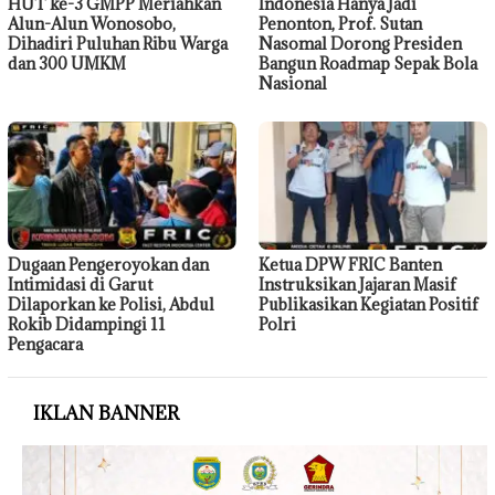
HUT ke-3 GMPP Meriahkan
Indonesia Hanya Jadi
Alun-Alun Wonosobo,
Penonton, Prof. Sutan
Dihadiri Puluhan Ribu Warga
Nasomal Dorong Presiden
dan 300 UMKM
Bangun Roadmap Sepak Bola
Nasional
Dugaan Pengeroyokan dan
Ketua DPW FRIC Banten
Intimidasi di Garut
Instruksikan Jajaran Masif
Dilaporkan ke Polisi, Abdul
Publikasikan Kegiatan Positif
Rokib Didampingi 11
Polri
Pengacara
IKLAN BANNER