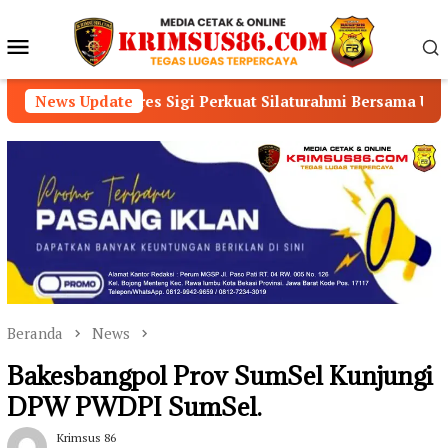
Loncat
ke
Menu
konten
Mobile
polres Sigi Perkuat Silaturahmi Bersama Ulama dan Masyarak
News Update
Beranda
News
Bakesbangpol Prov SumSel Kunjungi
DPW PWDPI SumSel.
Krimsus 86