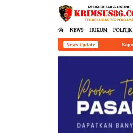
Loncat
tutup
ke
konten
NEWS
HUKUM
POLITIK
Kapolres Nias Perkuat Sinergit
News Update