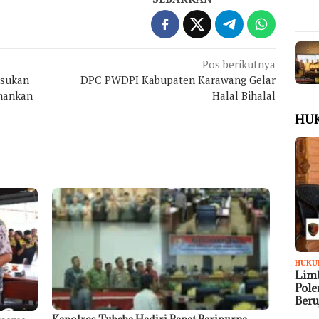
Pos berikutnya
usukan
DPC PWDPI Kabupaten Karawang Gelar
amankan
Halal Bihalal
HU
HUKU
Limb
Pol
Ber