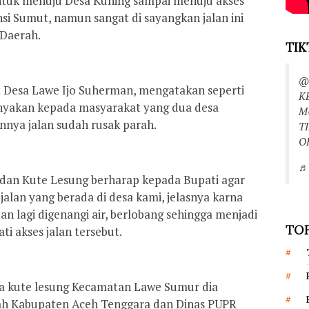
ntuk menuju Desa Kuning sampai menuju akses
si Sumut, namun sangat di sayangkan jalan ini
 Daerah.
TIK
@
 Desa Lawe Ijo Suherman, mengatakan seperti
K
tanyakan kepada masyarakat yang dua desa
M
nnya jalan sudah rusak parah.
T
O
♬ 
 dan Kute Lesung berharap kepada Bupati agar
alan yang berada di desa kami, jelasnya karna
an lagi digenangi air, berlobang sehingga menjadi
TOP
i akses jalan tersebut.
sa kute lesung Kecamatan Lawe Sumur dia
ah Kabupaten Aceh Tenggara dan Dinas PUPR