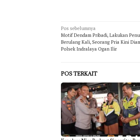
Navigasi
Pos sebelumnya
Motif Dendam Pribadi, Lakukan Pen
pos
Berulang Kali, Seorang Pria Kini Di
Polsek Indralaya Ogan Ilir
POS TERKAIT