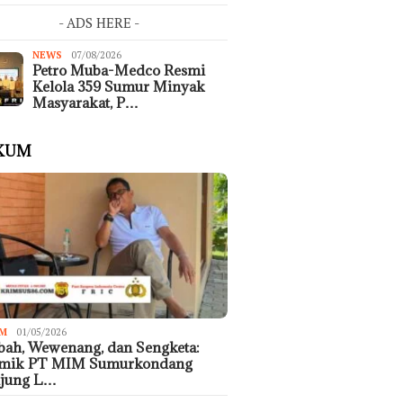
- ADS HERE -
NEWS
07/08/2026
Petro Muba-Medco Resmi
Kelola 359 Sumur Minyak
Masyarakat, P…
KUM
M
01/05/2026
ah, Wewenang, dan Sengketa:
emik PT MIM Sumurkondang
ujung L…