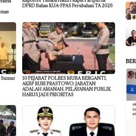
Kapolres Tubaba Hadiri Rapat Paripurna
rsama
DPRD Bahas KUA-PPAS Perubahan TA 2026
ibmas
BER
9 Sumur
10 PEJABAT POLRES MUBA BERGANTI,
AKBP RURI PRASTOWO: JABATAN
ADALAH AMANAH, PELAYANAN PUBLIK
HARUS JADI PRIORITAS