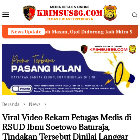
Loncat
ke
Menu
konten
Mobile
axim, Ojol Didorong Jadi Mitra Strategis Kamtibmas
News Update
Beranda
News
Viral Video Rekam Petugas Medis di
RSUD Ibnu Soetowo Baturaja,
Tindakan Tersebut Dinilai Langgar