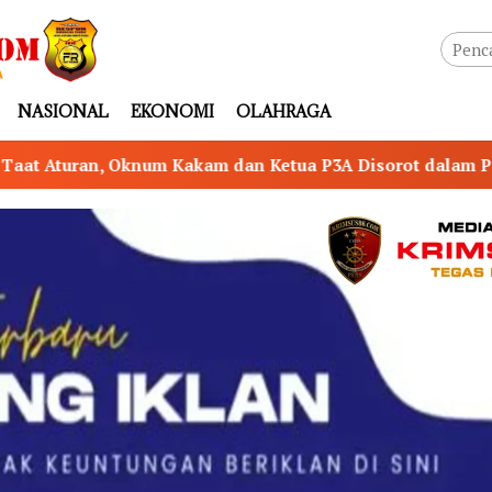
NASIONAL
EKONOMI
OLAHRAGA
n Ketua P3A Disorot dalam Pelaksanaan Program P3-TGAI 