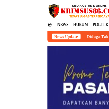
Loncat
tutup
ke
konten
NEWS
HUKUM
POLITIK
Diduga Tak Taat Aturan, Oknum Kakam da
News Update