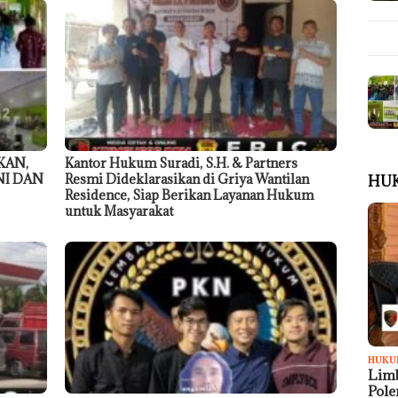
KAN,
Kantor Hukum Suradi, S.H. & Partners
NI DAN
Resmi Dideklarasikan di Griya Wantilan
HU
Residence, Siap Berikan Layanan Hukum
untuk Masyarakat
HUKU
Limb
Pol