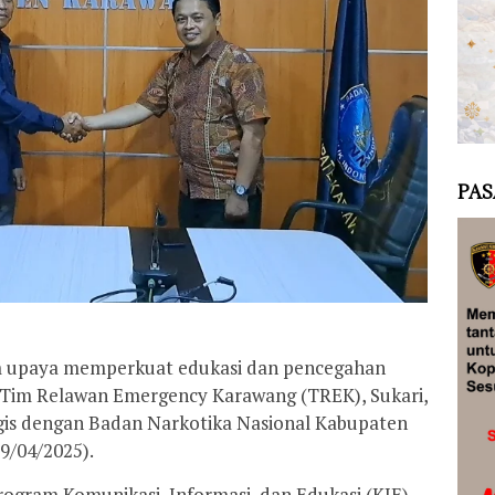
PAS
am upaya memperkuat edukasi dan pencegahan
Tim Relawan Emergency Karawang (TREK), Sukari,
egis dengan Badan Narkotika Nasional Kabupaten
9/04/2025).
rogram Komunikasi, Informasi, dan Edukasi (KIE)