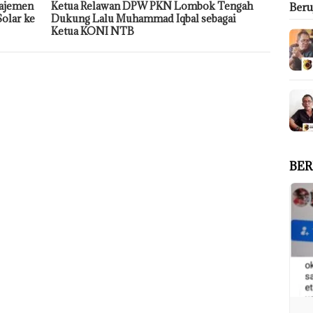
najemen
Ketua Relawan DPW PKN Lombok Tengah
Ber
olar ke
Dukung Lalu Muhammad Iqbal sebagai
Ketua KONI NTB
BER