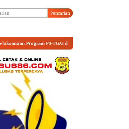
tutup
Pencarian
di Rukti Endah
KUNKER KE TAPTENG, KAPOLDA S