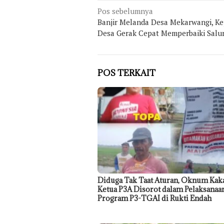
Navigasi
Pos sebelumnya
Banjir Melanda Desa Mekarwangi, Ke
pos
Desa Gerak Cepat Memperbaiki Salur
POS TERKAIT
Diduga Tak Taat Aturan, Oknum Kak
Ketua P3A Disorot dalam Pelaksanaa
Program P3-TGAI di Rukti Endah