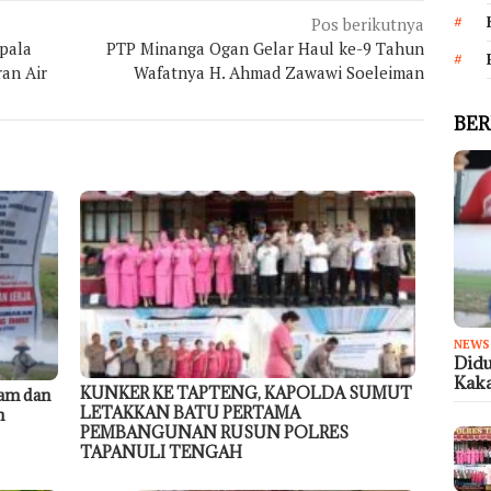
Pos berikutnya
pala
PTP Minanga Ogan Gelar Haul ke-9 Tahun
an Air
Wafatnya H. Ahmad Zawawi Soeleiman
BER
NEWS
Didu
Kaka
KUNKER KE TAPTENG, KAPOLDA SUMUT
am dan
LETAKKAN BATU PERTAMA
n
PEMBANGUNAN RUSUN POLRES
TAPANULI TENGAH