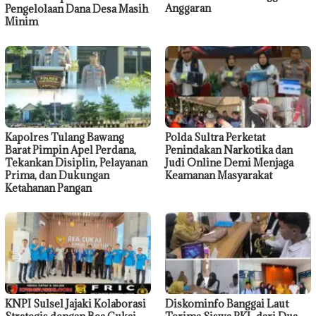
Anggaran
Pengelolaan Dana Desa Masih
Minim
Kapolres Tulang Bawang
Polda Sultra Perketat
Barat Pimpin Apel Perdana,
Penindakan Narkotika dan
Tekankan Disiplin, Pelayanan
Judi Online Demi Menjaga
Prima, dan Dukungan
Keamanan Masyarakat
Ketahanan Pangan
KNPI Sulsel Jajaki Kolaborasi
Diskominfo Banggai Laut