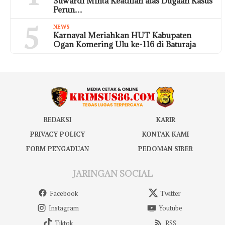
Suwardi Minta Keadilan atas Dugaan Kasus
Perun…
5
NEWS
Karnaval Meriahkan HUT Kabupaten
Ogan Komering Ulu ke-116 di Baturaja
REDAKSI
KARIR
PRIVACY POLICY
KONTAK KAMI
FORM PENGADUAN
PEDOMAN SIBER
JARINGAN SOCIAL
Facebook
Twitter
Instagram
Youtube
Tiktok
RSS