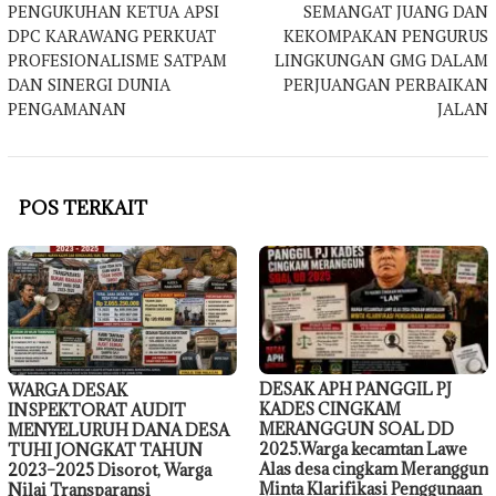
PENGUKUHAN KETUA APSI
SEMANGAT JUANG DAN
pos
DPC KARAWANG PERKUAT
KEKOMPAKAN PENGURUS
PROFESIONALISME SATPAM
LINGKUNGAN GMG DALAM
DAN SINERGI DUNIA
PERJUANGAN PERBAIKAN
PENGAMANAN
JALAN
POS TERKAIT
DESAK APH PANGGIL PJ
WARGA DESAK
KADES CINGKAM
INSPEKTORAT AUDIT
MERANGGUN SOAL DD
MENYELURUH DANA DESA
2025.Warga kecamtan Lawe
TUHI JONGKAT TAHUN
Alas desa cingkam Meranggun
2023–2025 Disorot, Warga
Minta Klarifikasi Penggunaan
Nilai Transparansi