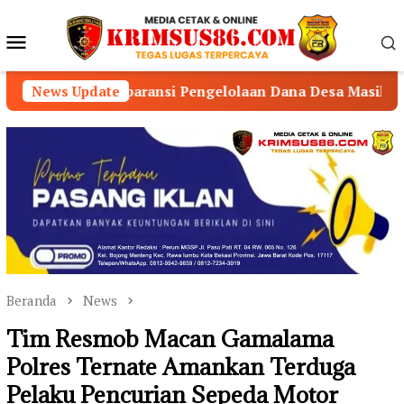
Loncat
ke
Menu
konten
Mobile
 Pengelolaan Dana Desa Masih Minim
News Update
DESAK APH 
Beranda
News
Tim Resmob Macan Gamalama
Polres Ternate Amankan Terduga
Pelaku Pencurian Sepeda Motor