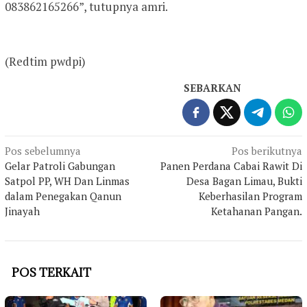
083862165266”, tutupnya amri.
(Redtim pwdpi)
SEBARKAN
Navigasi
Pos sebelumnya
Pos berikutnya
Gelar Patroli Gabungan
Panen Perdana Cabai Rawit Di
pos
Satpol PP, WH Dan Linmas
Desa Bagan Limau, Bukti
dalam Penegakan Qanun
Keberhasilan Program
Jinayah
Ketahanan Pangan.
POS TERKAIT