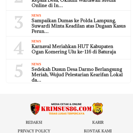
Kepala Desa, Oknum Wartawan Media
Online di In…
3
NEWS
Sampaikan Dumas ke Polda Lampung,
Suwardi Minta Keadilan atas Dugaan Kasus
Perun…
4
NEWS
Karnaval Meriahkan HUT Kabupaten
Ogan Komering Ulu ke-116 di Baturaja
5
NEWS
Sedekah Dusun Desa Darmo Berlangsung
Meriah, Wujud Pelestarian Kearifan Lokal
da…
REDAKSI
KARIR
PRIVACY POLICY
KONTAK KAMI