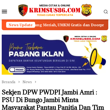
Loncat
ke
Menu
konten
Mobile
ung Meriah, UMKM Gratis dan Doorprize Ramaikan Acara
News Update
Beranda
News
Sekjen DPW PWDPI Jambi Amri :
PSU Di Bungo Jambi Minta
Masyarakat Pantau Panitia Dan Tim