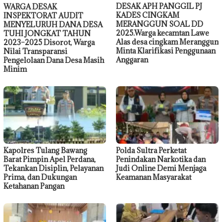
DESAK APH PANGGIL PJ
WARGA DESAK
KADES CINGKAM
INSPEKTORAT AUDIT
MERANGGUN SOAL DD
MENYELURUH DANA DESA
2025.Warga kecamtan Lawe
TUHI JONGKAT TAHUN
Alas desa cingkam Meranggun
2023–2025 Disorot, Warga
Minta Klarifikasi Penggunaan
Nilai Transparansi
Anggaran
Pengelolaan Dana Desa Masih
Minim
Kapolres Tulang Bawang
Polda Sultra Perketat
Barat Pimpin Apel Perdana,
Penindakan Narkotika dan
Tekankan Disiplin, Pelayanan
Judi Online Demi Menjaga
Prima, dan Dukungan
Keamanan Masyarakat
Ketahanan Pangan