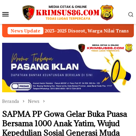
Loncat
ke
Menu
konten
Mobile
isorot, Warga Nilai Transparansi Pengelolaan Dana D
News Update
Beranda
News
SAPMA PP Gowa Gelar Buka Puasa
Bersama 1000 Anak Yatim, Wujud
Kepedulian Sosial Generasi Muda