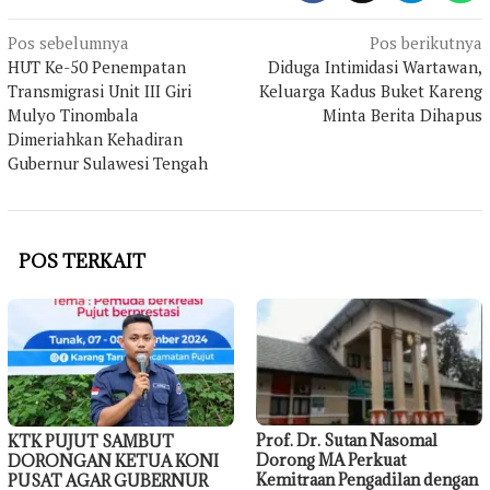
Navigasi
Pos sebelumnya
Pos berikutnya
HUT Ke-50 Penempatan
Diduga Intimidasi Wartawan,
pos
Transmigrasi Unit III Giri
Keluarga Kadus Buket Kareng
Mulyo Tinombala
Minta Berita Dihapus
Dimeriahkan Kehadiran
Gubernur Sulawesi Tengah
POS TERKAIT
Prof. Dr. Sutan Nasomal
KTK PUJUT SAMBUT
Dorong MA Perkuat
DORONGAN KETUA KONI
Kemitraan Pengadilan dengan
PUSAT AGAR GUBERNUR