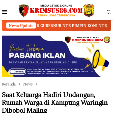
Loncat
ke
Menu
konten
Mobile
R GUBERNUR NTB PIMPIN KONI NTB
News Update
Prof. Dr. Sut
Beranda
News
Saat Keluarga Hadiri Undangan,
Rumah Warga di Kampung Waringin
Dibobol Maling