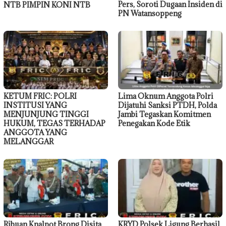
Pers, Soroti Dugaan Insiden di
NTB PIMPIN KONI NTB
PN Watansoppeng
KETUM FRIC: POLRI
Lima Oknum Anggota Polri
INSTITUSI YANG
Dijatuhi Sanksi PTDH, Polda
MENJUNJUNG TINGGI
Jambi Tegaskan Komitmen
HUKUM, TEGAS TERHADAP
Penegakan Kode Etik
ANGGOTA YANG
MELANGGAR
Ribuan Knalpot Brong Disita
KRYD Polsek Ligung Berhasil