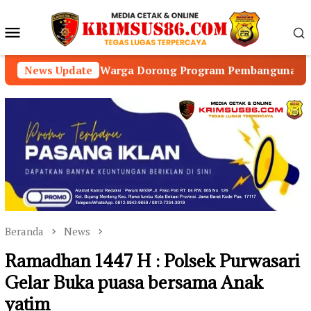
Loncat
ke
Menu
konten
Mobile
8, Warga Dorong Program Pembangunan Prioritas
News Update
D
Beranda
News
Ramadhan 1447 H : Polsek Purwasari
Gelar Buka puasa bersama Anak
yatim