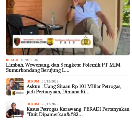
HUKUM
01/05/2026
Limbah, Wewenang, dan Sengketa: Polemik PT MIM
Sumurkondang Berujung L…
HUKUM
26/12/2025
Askun : Uang Sitaan Rp 101 Miliar Petrogas,
jadi Pertanyaan, Dimana Ri…
HUKUM
25/12/2025
Kasus Petrogas Karawang, PERADI Pertanyakan
“Duit Dipamerkan&#82…