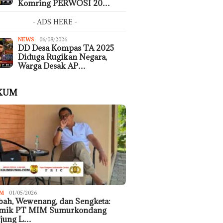
Komring PERWOSI 20…
- ADS HERE -
NEWS
06/08/2026
DD Desa Kompas TA 2025
Diduga Rugikan Negara,
Warga Desak AP…
KUM
M
01/05/2026
ah, Wewenang, dan Sengketa:
emik PT MIM Sumurkondang
ujung L…