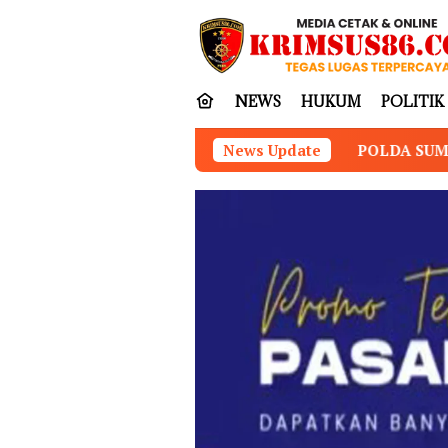
Loncat
tutup
ke
konten
NEWS
HUKUM
POLITIK
POLDA SUMUT BONGKAR HOME INDUSTR
News Update