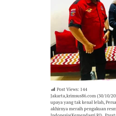
Post Views:
144
Jakarta,krimsus86.com (30/10/20
upaya yang tak kenal lelah, Per
akhirnya meraih pengakuan resm
Indonesia(Kemendagri RI) . Prest