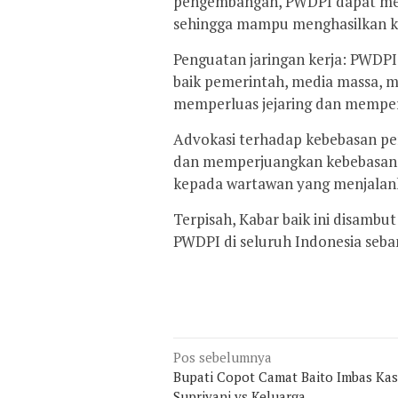
pengembangan, PWDPI dapat me
sehingga mampu menghasilkan kary
Penguatan jaringan kerja: PWDPI
baik pemerintah, media massa, m
memperluas jejaring dan memperk
Advokasi terhadap kebebasan pe
dan memperjuangkan kebebasan p
kepada wartawan yang menjalan
Terpisah, Kabar baik ini disamb
PWDPI di seluruh Indonesia seban
Navigasi
Pos sebelumnya
Bupati Copot Camat Baito Imbas Ka
pos
Supriyani vs Keluarga