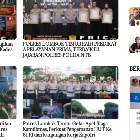
ugikan
POLRES LOMBOK TIMUR RAIH PREDIKAT
 Kades
A PELAYANAN PRIMA, TERBAIK DI
JAJARAN POLRES POLDA NTB
BER
litan
Polres Lombok Timur Gelar Apel Siaga
lres
Kamtibmas, Perkuat Pengamanan HUT Ke-
ih
81 RI dan Kunjungan Kerja Kapolri