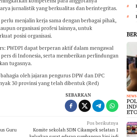
ningkatkan kompetensi para anggotanya
a jurnalistik yang berkualitas dan berintegritas.
 perlu menjalin kerja sama dengan berbagai pihak,
aupun organisasi profesi lainnya, untuk
BER
uat posisi organisasi.
rs: PWDPI dapat berperan aktif dalam mengawal
ers di Indonesia, serta memberikan perlindungan
kan tugasnya.
ut bahagia oleh jajaran pengurus DPW dan DPC
yak 30 provinsi yang telah dibentuk (Red)
SEBARKAN
NEWS
PO
IND
ETO
Pos berikutnya
sus Guru
Komite sekolah SDN Cikampek selatan 1
kelurkan surat edaran sumbangan,kini jadi