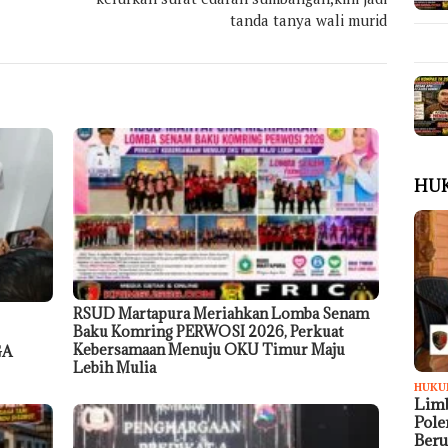
tanda tanya wali murid
HU
RSUD Martapura Meriahkan Lomba Senam
Baku Komring PERWOSI 2026, Perkuat
Kebersamaan Menuju OKU Timur Maju
GA
Lebih Mulia
HUKU
Limb
Pol
Ber