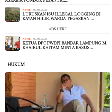
ASRAMA PONDOK PESANTRE…
NEWS
09/08/2026
LURUSKAN ISU ILLEGAL LOGGING DI
KAYAN HILIR, WARGA TEGASKAN …
- ADS HERE -
NEWS
09/08/2026
KETUA DPC PWDPI BANDAR LAMPUNG M.
KHAIRUL KHITAM MINTA KASUS…
HUKUM