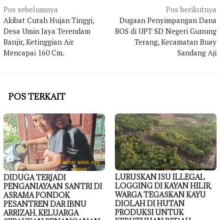
Navigasi
Pos sebelumnya
Pos berikutnya
Akibat Curah Hujan Tinggi,
Dugaan Penyimpangan Dana
pos
Desa Umin Jaya Terendam
BOS di UPT SD Negeri Gunung
Banjir, Ketinggian Air
Terang, Kecamatan Buay
Mencapai 160 Cm.
Sandang Aji
POS TERKAIT
LURUSKAN ISU ILLEGAL
DIDUGA TERJADI
LOGGING DI KAYAN HILIR,
PENGANIAYAAN SANTRI DI
WARGA TEGASKAN KAYU
ASRAMA PONDOK
DIOLAH DI HUTAN
PESANTREN DAR IBNU
PRODUKSI UNTUK
ARRIZAH, KELUARGA