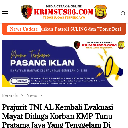
Loncat
ke
Menu
konten
Mobile
rkan Patroli SULING dan “Tong Besi”
News Update
Sinergi Pempr
Beranda
News
Prajurit TNI AL Kembali Evakuasi
Mayat Diduga Korban KMP Tunu
Pratama Jaya Yang Tenggelam Di