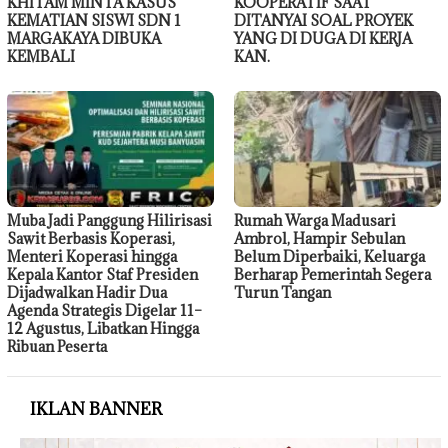
KHITAM MINTA KASUS
KOOPERATIF SAAT
KEMATIAN SISWI SDN 1
DITANYAI SOAL PROYEK
MARGAKAYA DIBUKA
YANG DI DUGA DI KERJA
KEMBALI
KAN.
Muba Jadi Panggung Hilirisasi
Rumah Warga Madusari
Sawit Berbasis Koperasi,
Ambrol, Hampir Sebulan
Menteri Koperasi hingga
Belum Diperbaiki, Keluarga
Kepala Kantor Staf Presiden
Berharap Pemerintah Segera
Dijadwalkan Hadir Dua
Turun Tangan
Agenda Strategis Digelar 11–
12 Agustus, Libatkan Hingga
Ribuan Peserta
IKLAN BANNER