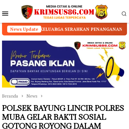
Loncat
ke
Menu
konten
Mobile
KELUARGA SERAHKAN PENANGANAN KEPADA PIHAK YAYAS
News Update
Beranda
News
POLSEK BAYUNG LINCIR POLRES
MUBA GELAR BAKTI SOSIAL
GOTONG ROYONG DALAM