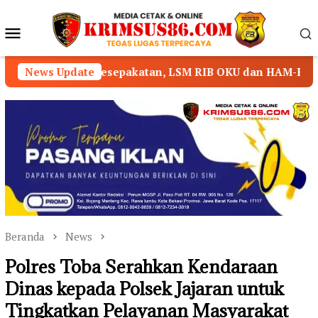
Loncat
ke
Menu
konten
Mobile
sepakatan, LSM RIB OKU dan HAM-RI Nyatakan Mundur dari
News Update
Beranda
News
Polres Toba Serahkan Kendaraan
Dinas kepada Polsek Jajaran untuk
Tingkatkan Pelayanan Masyarakat