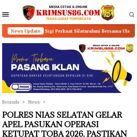
Loncat
ke
Menu
konten
Mobile
es Sigi Perkuat Silaturahmi Bersama Ulama dan Masyarakat
News Update
Beranda
News
POLRES NIAS SELATAN GELAR
APEL PASUKAN OPERASI
KETUPAT TOBA 2026, PASTIKAN