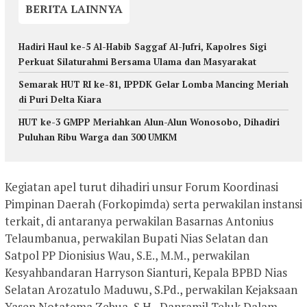
BERITA LAINNYA
Hadiri Haul ke-5 Al-Habib Saggaf Al-Jufri, Kapolres Sigi
Perkuat Silaturahmi Bersama Ulama dan Masyarakat
Semarak HUT RI ke-81, IPPDK Gelar Lomba Mancing Meriah
di Puri Delta Kiara
HUT ke-3 GMPP Meriahkan Alun-Alun Wonosobo, Dihadiri
Puluhan Ribu Warga dan 300 UMKM
Kegiatan apel turut dihadiri unsur Forum Koordinasi
Pimpinan Daerah (Forkopimda) serta perwakilan instansi
terkait, di antaranya perwakilan Basarnas Antonius
Telaumbanua, perwakilan Bupati Nias Selatan dan
Satpol PP Dionisius Wau, S.E., M.M., perwakilan
Kesyahbandaran Harryson Sianturi, Kepala BPBD Nias
Selatan Arozatulo Maduwu, S.Pd., perwakilan Kejaksaan
Yasen Notatema Zebua, S.H., Danramil Teluk Dalam