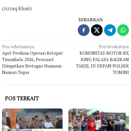
(Arzaq Khair)
SEBARKAN
Navigasi
Pos sebelumnya
Pos berikutnya
Apel Perdana Operasi Ketupat
KOMUNITAS MOTOR RX
pos
Tinombala 2026, Personel
KING PALASA BAGIKAN
Diingatkan Bertugas Humanis
TAKJIL DI DEPAN POLSEK
Namun Tegas
TOMINI
POS TERKAIT