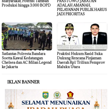
Masyarakat, Potensi Tambah
PRASTOWO: JABATAN
Produksi hingga 3.000 BOPD
ADALAH AMANAH,
PELAYANAN PUBLIK HARUS
JADI PRIORITAS
Satlantas Polresta Bandara
Praktisi Hukum Rasid Suka
Soetta Kawal Kedatangan
Dukung Rencana Pinjaman
Chelsea dan AC Milan Legend
Daerah Rp1 Triliun Pemprov
ke Jakarta
Maluku Utara
IKLAN BANNER