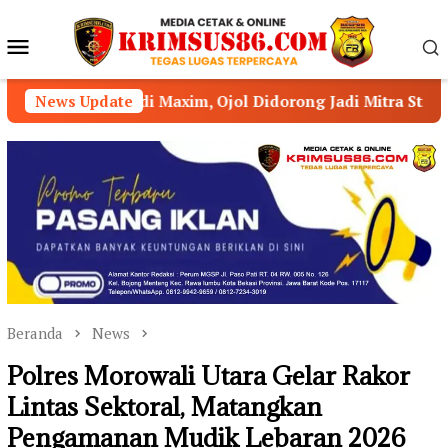
Loncat
ke
Menu
konten
Mobile
axim, Ojol Didorong Jadi Mitra Strategis Kamtibmas
News Update
Beranda
News
Polres Morowali Utara Gelar Rakor
Lintas Sektoral, Matangkan
Pengamanan Mudik Lebaran 2026