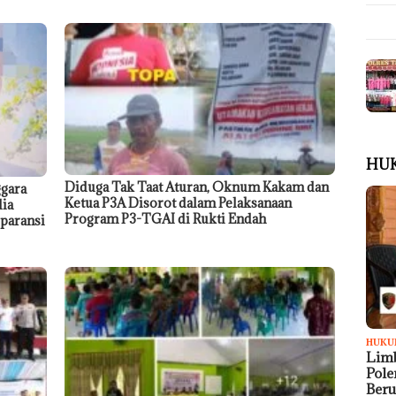
HU
Diduga Tak Taat Aturan, Oknum Kakam dan
gara
Ketua P3A Disorot dalam Pelaksanaan
dia
Program P3-TGAI di Rukti Endah
paransi
HUKU
Limb
Pol
Ber