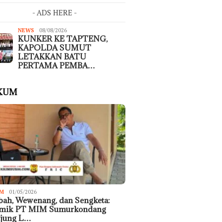
- ADS HERE -
NEWS
08/08/2026
KUNKER KE TAPTENG,
KAPOLDA SUMUT
LETAKKAN BATU
PERTAMA PEMBA…
KUM
M
01/05/2026
ah, Wewenang, dan Sengketa:
emik PT MIM Sumurkondang
ujung L…