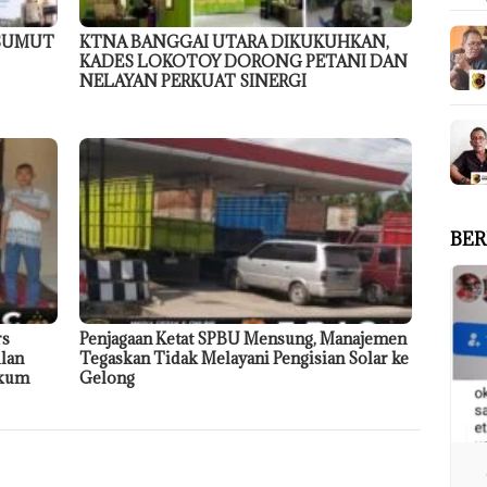
 SUMUT
KTNA BANGGAI UTARA DIKUKUHKAN,
KADES LOKOTOY DORONG PETANI DAN
NELAYAN PERKUAT SINERGI
BER
rs
Penjagaan Ketat SPBU Mensung, Manajemen
ilan
Tegaskan Tidak Melayani Pengisian Solar ke
ukum
Gelong