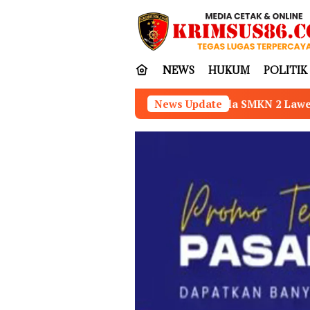
Loncat
tutup
ke
konten
NEWS
HUKUM
POLITIK
Kepala SMKN 2 Lawe Alas Aceh Tenggara Dinilai Kura
News Update