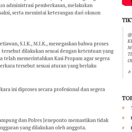
un administrasi pemberkasan, melakukan
aksi, serta memintai keterangan dari oknum
TIK
@
K
tiawan, S.I.K., M.I.K., menegaskan bahwa proses
M
ersebut dilakukan sesuai dengan ketentuan yang
T
juga telah memerintahkan Kasi Propam agar segera
O
kara tersebut sesuai aturan yang berlaku
♬ 
kara ini diproses secara profesional dan segera
TOP
 rampung dan Polres Jeneponto memastikan tidak
anggaran yang dilakukan oleh anggota.