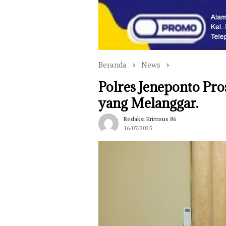
Beranda
News
Polres Jeneponto P
yang Melanggar.
Redaksi Krimsus 86
16/07/2025