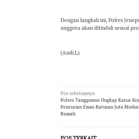
Dengan langkah ini, Polres Jen
anggota akan ditindak sesuai pro
(Andi.L)
Navigasi
Pos sebelumnya
Polres Tanggamus Ungkap Kasus Ko
pos
Pencurian Emas Ratusan Juta Modus
Rumah
POS TERKAIT