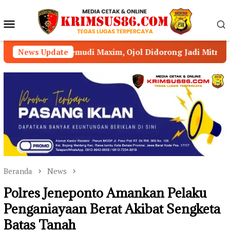
Loncat
ke
Menu
konten
Mobile
mudi Maxim, Ojol Didorong Jadi Mitra Strategis Kamtibmas
News Update
Beranda
News
Polres Jeneponto Amankan Pelaku
Penganiayaan Berat Akibat Sengketa
Batas Tanah