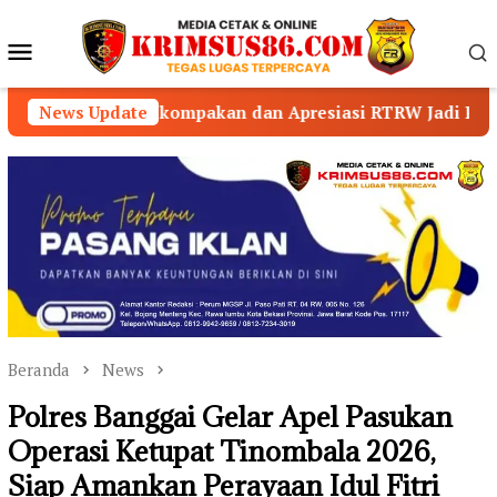
Loncat
ke
Menu
konten
Mobile
ompakan dan Apresiasi RTRW Jadi Percontohan Nasional
News Update
Beranda
News
Polres Banggai Gelar Apel Pasukan
Operasi Ketupat Tinombala 2026,
Siap Amankan Perayaan Idul Fitri