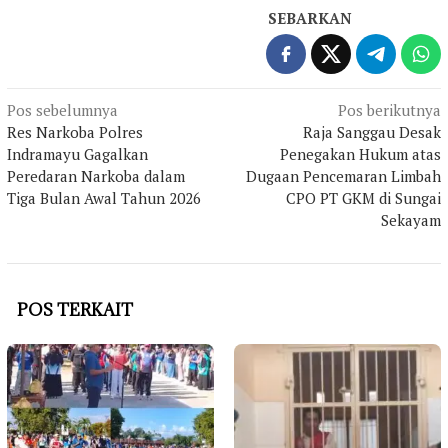
SEBARKAN
Navigasi
Pos sebelumnya
Pos berikutnya
Res Narkoba Polres
Raja Sanggau Desak
pos
Indramayu Gagalkan
Penegakan Hukum atas
Peredaran Narkoba dalam
Dugaan Pencemaran Limbah
Tiga Bulan Awal Tahun 2026
CPO PT GKM di Sungai
Sekayam
POS TERKAIT