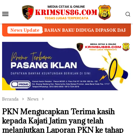
Loncat
ke
Menu
konten
Mobile
BAKU DIDUGA DIPASOK DARI KAMBOJA
News Update
RSUD Marta
Beranda
News
PKN Mengucapkan Terima kasih
kepada Kajati Jatim yang telah
melanjutkan Laporan PKN ke tahap