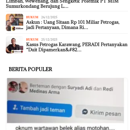
Limbah, Wewenang, dan Sengketa: Polemik PT MIM
Sumurkondang Berujung L…
HUKUM
26/12/2025
Askun : Uang Sitaan Rp 101 Miliar Petrogas,
jadi Pertanyaan, Dimana Ri…
HUKUM
25/12/2025
Kasus Petrogas Karawang, PERADI Pertanyakan
“Duit Dipamerkan&#82…
BERITA POPULER