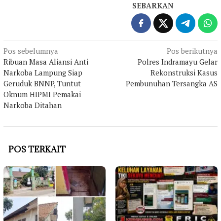
SEBARKAN
Navigasi
Pos sebelumnya
Pos berikutnya
Ribuan Masa Aliansi Anti
Polres Indramayu Gelar
pos
Narkoba Lampung Siap
Rekonstruksi Kasus
Geruduk BNNP, Tuntut
Pembunuhan Tersangka AS
Oknum HIPMI Pemakai
Narkoba Ditahan
POS TERKAIT