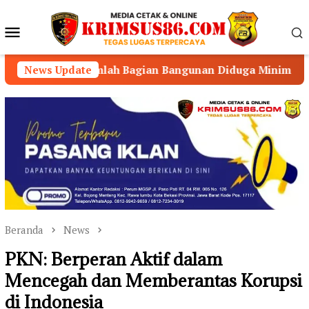
Loncat
ke
Menu
konten
Mobile
ah Bagian Bangunan Diduga Minim Perawatan
News Update
BUKAN
Beranda
News
PKN: Berperan Aktif dalam
Mencegah dan Memberantas Korupsi
di Indonesia