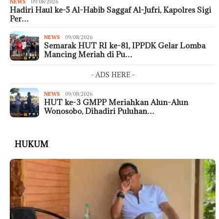
NEWS
09/08/2026
Hadiri Haul ke-5 Al-Habib Saggaf Al-Jufri, Kapolres Sigi
Per…
NEWS
09/08/2026
Semarak HUT RI ke-81, IPPDK Gelar Lomba
Mancing Meriah di Pu…
- ADS HERE -
NEWS
09/08/2026
HUT ke-3 GMPP Meriahkan Alun-Alun
Wonosobo, Dihadiri Puluhan…
HUKUM