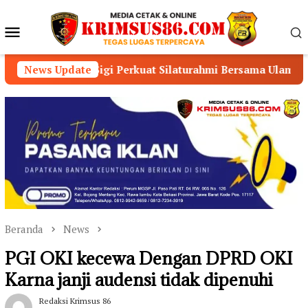
Loncat
ke
Menu
konten
Mobile
gi Perkuat Silaturahmi Bersama Ulama dan Masyarakat
News Update
Beranda
News
PGI OKI kecewa Dengan DPRD OKI
Karna janji audensi tidak dipenuhi
Redaksi Krimsus 86