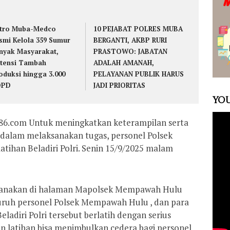
tro Muba-Medco
10 PEJABAT POLRES MUBA
smi Kelola 359 Sumur
BERGANTI, AKBP RURI
nyak Masyarakat,
PRASTOWO: JABATAN
tensi Tambah
ADALAH AMANAH,
oduksi hingga 3.000
PELAYANAN PUBLIK HARUS
OPD
JADI PRIORITAS
YOU
6.com Untuk meningkatkan keterampilan serta
alam melaksanakan tugas, personel Polsek
ihan Beladiri Polri. Senin 15/9/2025 malam
laksanakan di halaman Mapolsek Mempawah Hulu
luruh personel Polsek Mempawah Hulu , dan para
eladiri Polri tersebut berlatih dengan serius
n latihan bisa menimbulkan cedera bagi personel