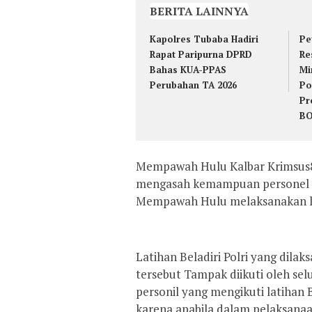
BERITA LAINNYA
Kapolres Tubaba Hadiri
Pe
Rapat Paripurna DPRD
Re
Bahas KUA-PPAS
Mi
Perubahan TA 2026
Po
Pr
B
Mempawah Hulu Kalbar Krimsus8
mengasah kemampuan personel d
Mempawah Hulu melaksanakan lat
Latihan Beladiri Polri yang di
tersebut Tampak diikuti oleh se
personil yang mengikuti latihan B
karena apabila dalam pelaksanaa