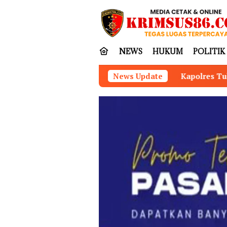
Loncat
tutup
ke
konten
NEWS
HUKUM
POLITIK
Kapolres Tubaba Hadiri Rapat Paripur
News Update