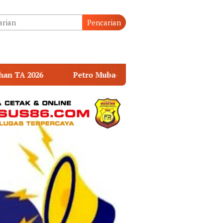
tutup
Pencarian
uba-Medco Resmi Kelola 359 Sumur Minyak Masyarakat, Pot