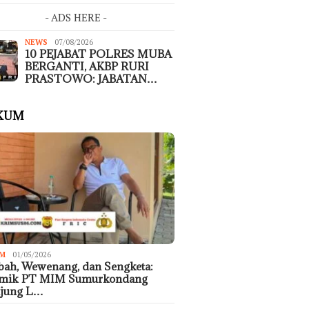
- ADS HERE -
NEWS
07/08/2026
10 PEJABAT POLRES MUBA
BERGANTI, AKBP RURI
PRASTOWO: JABATAN…
KUM
M
01/05/2026
ah, Wewenang, dan Sengketa:
emik PT MIM Sumurkondang
ujung L…