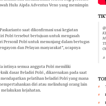
pawah Hulu Aipda Adventus Veno yang memimpin
TIK
@
skarianto saat dikonfirmasi usai kegiatan
K
ri Polri tersebut bertujuan untuk mengasah
M
 Personil Polri untuk menunjang dalam bertugas
T
 Pengayom dan Pelayan masyarakat”, ucapnya
O
♬ 
 intinya semua anggota Polri memiliki
ik dasar Beladiri Polri , dikarenakan pada saat
l mendapatkan pelatihan beladiri Polri yang mana
TOP
mempertahankan diri atau melindungi orang lain
t melakukan kejahatan.