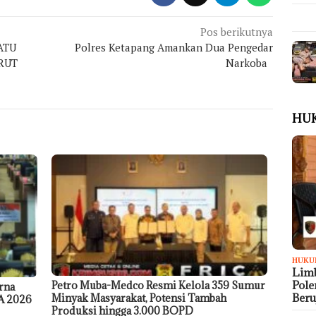
Pos berikutnya
ATU
Polres Ketapang Amankan Dua Pengedar
RUT
Narkoba
HU
HUKU
Limb
Pol
Petro Muba-Medco Resmi Kelola 359 Sumur
rna
Ber
Minyak Masyarakat, Potensi Tambah
A 2026
Produksi hingga 3.000 BOPD