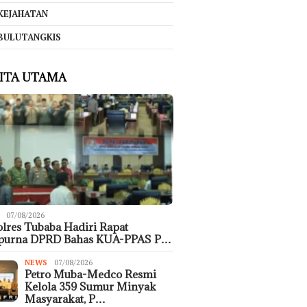
KEJAHATAN
BULUTANGKIS
ITA UTAMA
07/08/2026
lres Tubaba Hadiri Rapat
ipurna DPRD Bahas KUA-PPAS P…
NEWS
07/08/2026
Petro Muba-Medco Resmi
Kelola 359 Sumur Minyak
Masyarakat, P…